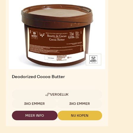
Deodorized Cocoa Butter
VERGELIJK
-
DEODORIZED
Beschikbare maten
3KG EMMER
3KG EMMER
COCOA
BUTTER
MEER INFO
NU KOPEN
-
-
DEODORIZED
DEODORIZED
COCOA
COCOA
BUTTER
BUTTER