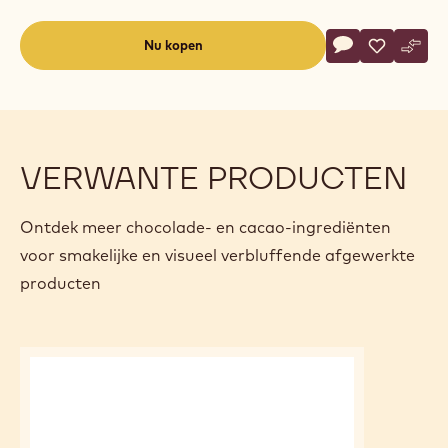
Actions
Nu kopen
Schrijf een co
- Deodorized C
Opslaan
- Deodori
Verge
- Deo
(opens
a
modal
window)
VERWANTE PRODUCTEN
Ontdek meer chocolade- en cacao-ingrediënten
voor smakelijke en visueel verbluffende afgewerkte
producten