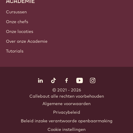
ACADEMIE
Cursussen
Onze chefs
Onze locaties
Over onze Academie
Tutorials
Volg ons
LinkedIn
TikTok
Opens in a new window.
Opens in a new window.
Facebook
YouTube
Opens in a new window
Instagram
Opens in a new w
Opens in
© 2021 - 2026
Callebaut
.
alle rechten voorbehouden
Footer
Algemene voorwaarden
-
Privacybeleid
meta
Beleid inzake verantwoorde openbaarmaking
navigation
Cookie instellingen