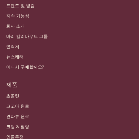
트렌드 및 영감
지속 가능성
회사 소개
바리 칼리바우트 그룹
연락처
뉴스레터
어디서 구매할까요?
제품
초콜릿
코코아 원료
견과류 원료
코팅 & 필링
인클루전