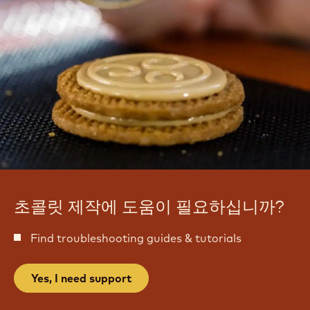
초
릿
콜
음
릿
료
음
료
초콜릿 제작에 도움이 필요하십니까?
Find troubleshooting guides & tutorials
Yes, I need support