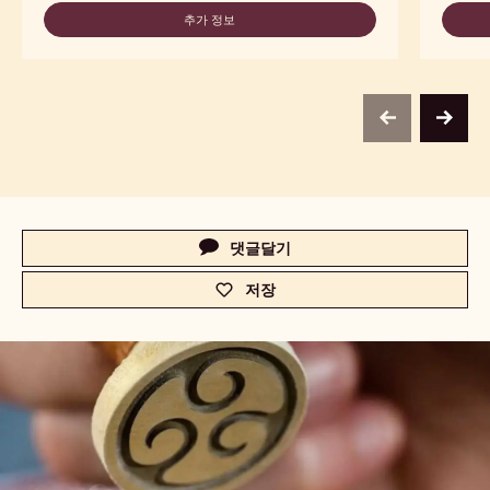
CALLEBAUT
SELECTION
추가 정보
-
-
CALLEBAUT
BOTANICAL
SELECTION
EXTRA
-
BRUTE
BOTANICAL
POWDER
EXTRA
-
previous
next
BRUTE
1KG
POWDER
-
1KG
Actions
댓글달기
-
c
저장
-
a
c
.
a
c
.
o
c
m
o
-
m
초
-
콜