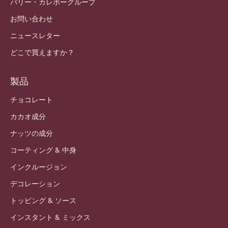
Japan - 日本語
重要なリンク
Footer
Callebaut
レシピ
トレンドとインスピレーション
持続可能性
私たちについて
バリー・カレボーグループ
お問い合わせ
ニュースレター
どこで買えますか？
製品