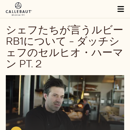
Skip to main content
Close
You are viewing this page in Japan - 日本語.
Switch regions if you would like to see the content for your
location.
Tog
mai
nav
シェフたちが言うルビー
RB1について - ダッチシ
ェフのセルヒオ・ハーマ