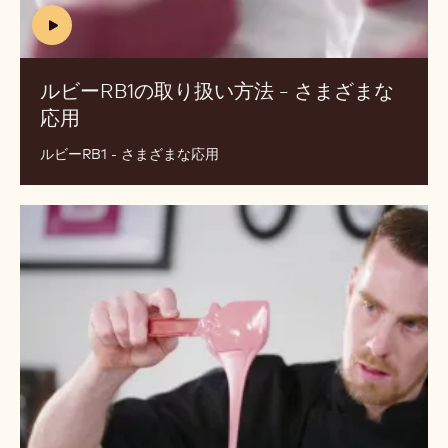
ル
ど
ビ
の
ー
よ
RB1
う
の
に
取
作
り
成
扱
し
い
ま
方
す
法
か？
-
(includes
さ
video)
ま
ルビーRB1の取り扱い方法 - さまざまな
ざ
応用
(INCLUDES
ま
VIDEO)
な
ルビーRB1 - さまざまな応用
応