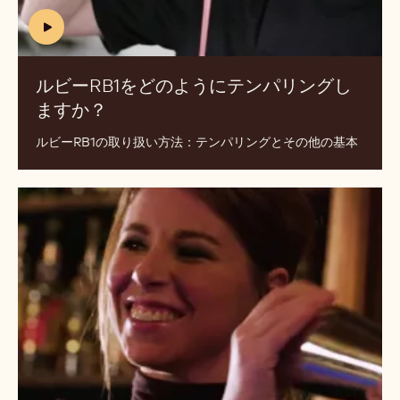
用
ル
ビ
ー
RB1
を
ど
の
よ
う
に
テ
ン
(includes
パ
video)
リ
ルビーRB1をどのようにテンパリングし
ン
ますか？
(INCLUDES
グ
VIDEO)
し
ルビーRB1の取り扱い方法：テンパリングとその他の基本
ま