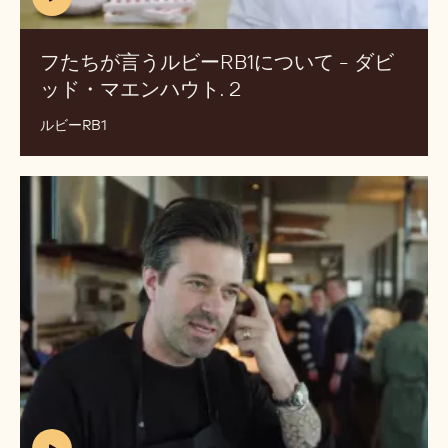
v
た
=
ち
Z
が
c
言
i
う
n
6
ル
w
ビ
T
ー
Q
RB1
N
に
M
つ
8
(includes
い
video)
て
フたちが言うルビーRB1について - ダビ
-
ッド・マエンハウト. 2
(INCLUDES
ダ
VIDEO)
ビ
ルビーRB1
ッ
ド・
シ
マ