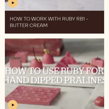
How
ビ
to
ー
work
RB1
with
の
ruby
制
RB1
作
-
pt.
Butter
1
cream
(includes
video)
HOW TO WORK WITH RUBY RB1 -
BUTTER CREAM
(INCLUDES
VIDEO)
ル
ビ