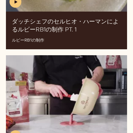
チ
ッ
シ
チ
ェ
シ
フ
ェ
の
フ
セ
の
ル
セ
ヒ
ル
オ・
ヒ
ハ
オ・
ー
ハ
マ
(includes
ー
ン
video)
マ
pt.
ダッチシェフのセルヒオ・ハーマンによ
ン
1
るルビーRB1の制作 PT. 1
(INCLUDES
に
VIDEO)
よ
ルビーRB1の制作
る
ル