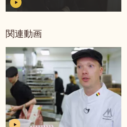
ン PT. 2
動
画
を
再
生:
h
https://www.youtube.com/watch?
t
v=Zcin6wTQNM8
t
p
s
関連動画
:
/
/
ル
w