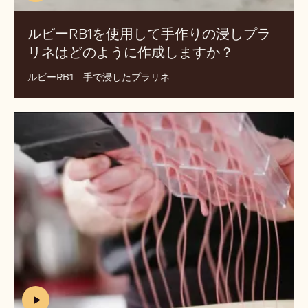
ー
RB1
を
使
用
し
て
手
作
り
(includes
の
video)
浸
ルビーRB1を使用して手作りの浸しプラ
し
リネはどのように作成しますか？
(INCLUDES
プ
VIDEO)
ラ
ルビーRB1 - 手で浸したプラリネ
リ
ネ
ル
は