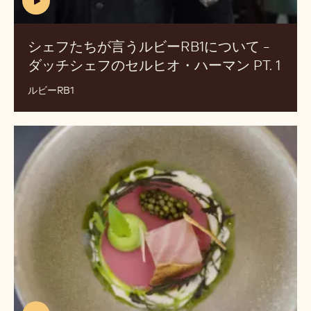
ェ
エ
フ
ン
た
ハ
ち
ウ
が
ト.
言
2
う
ル
ビ
ー
RB1
(includes
に
video)
つ
シェフたちが言うルビーRB1について -
い
ダッチシェフのセルヒオ・ハーマン PT. 1
(IN
て
VID
-
ルビーRB1
ダ
ッ
ダ