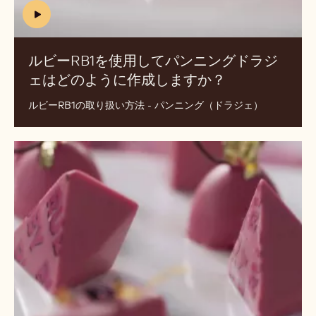
ト、
ル
バ
ビ
ー、
ー
ボ
RB1
ン
を
ボ
使
ン
用
を
し
型
て
取
パ
り
ン
す
ニ
(includes
る
ン
video)
方
グ
ルビーRB1を使用してパンニングドラジ
法
ド
ェはどのように作成しますか？
(INCLUDES
は？
ラ
VIDEO)
ジ
ルビーRB1の取り扱い方法 - パンニング（ドラジェ）
ェ
は