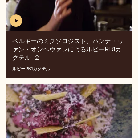
オ
ン
ヘ
ベ
ヴ
ル
ァ
ギ
レ
ー
に
の
よ
ミ
る
ク
ル
ソ
ビ
ロ
ー
ジ
RB1
ス
カ
ト、
(includes
ク
ハ
video)
テ
ン
ベルギーのミクソロジスト、ハンナ・ヴ
ル
ナ・
ァン・オンヘヴァレによるルビーRB1カ
PT.
ヴ
クテル . 2
(INCLUDES
1
ァ