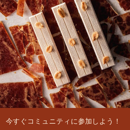
.
に
VIDEO)
2
よ
ルビーRB1の制作
る
ル
ビ
ー
RB1
の
制
作
pt.
2