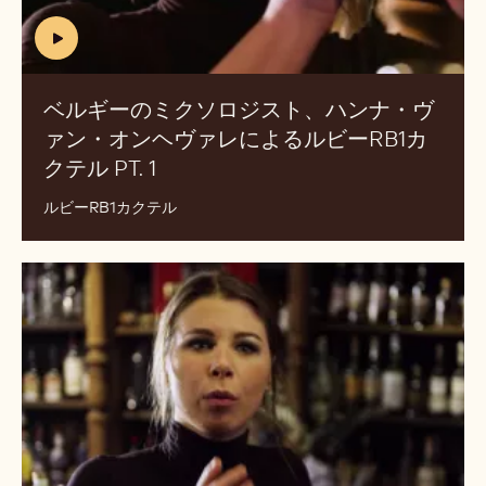
す
ベ
か？
ル
ギ
ー
の
ミ
ク
ソ
ロ
ジ
ス
ト、
(includes
ハ
video)
ン
ベルギーのミクソロジスト、ハンナ・ヴ
ナ・
ァン・オンヘヴァレによるルビーRB1カ
ヴ
クテル PT. 1
(INCLUDES
ァ
VIDEO)
ン・
ルビーRB1カクテル