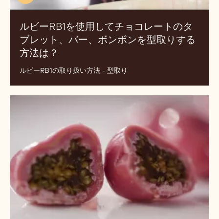
ビ
ど
ー
の
RB1
よ
を
う
使
に
用
作
し
成
て
し
チ
ま
ョ
す
コ
か？
(includes
レ
video)
ー
ルビーRB1を使用してチョコレートのタ
ト
ブレット、バー、ボンボンを型取りする
の
方法は？
(INCLUDES
タ
VIDEO)
ブ
ルビーRB1の取り扱い方法 - 型取り
レ
ッ