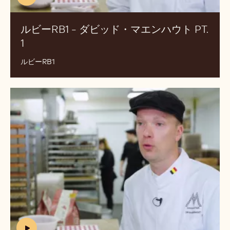
ビ
w
ー
w
.
RB1
y
-
o
ダ
u
ビ
t
ッ
u
ド・
b
マ
e
.
エ
c
ン
(includes
o
ハ
m
video)
ウ
/
ルビーRB1 - ダビッド・マエンハウト PT.
ト
w
1
(INCLUDES
pt.
a
VIDEO)
1
t
ルビーRB1
c
h
?
フ