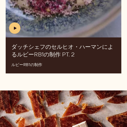
VIDEO)
ン・
ルビーRB1カクテル
オ
ン
ヘ
ダ
ヴ
ッ
ァ
チ
レ
シ
に
ェ
よ
フ
る
の
ル
セ
ビ
ル
ー
ヒ
RB1
オ・
カ
ハ
(includes
ク
ー
video)
テ
マ
ダッチシェフのセルヒオ・ハーマンによ
ル
ン
るルビーRB1の制作 PT. 2
(INCLUDES