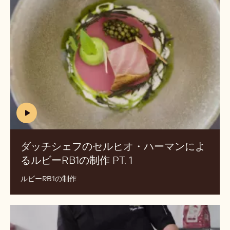
チ
ェ
シ
フ
ェ
の
フ
セ
の
ル
セ
ヒ
ル
オ・
ヒ
ハ
オ・
ー
ハ
マ
(includes
ー
ン
video)
マ
pt.
ダッチシェフのセルヒオ・ハーマンによ
ン
1
るルビーRB1の制作 PT. 1
(INCLUDES
に
VIDEO)
よ
ルビーRB1の制作
る
ル
How
ビ
to
ー