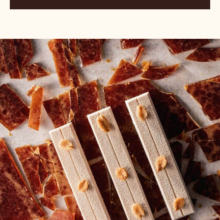
る
ル
ビ
ー
RB1
の
制
作
pt.
2