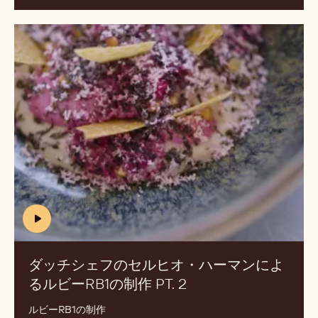
ン
ヘ
ダ
ヴ
ッ
ァ
チ
レ
シ
に
ェ
よ
フ
る
の
ル
セ
ビ
ル
ー
ヒ
RB1
オ・
カ
ハ
(includes
ク
ー
video)
テ
マ
ダッチシェフのセルヒオ・ハーマンによ
ル
ン
るルビーRB1の制作 PT. 2
(INCLUDES
.
に
VIDEO)
2
よ
ルビーRB1の制作