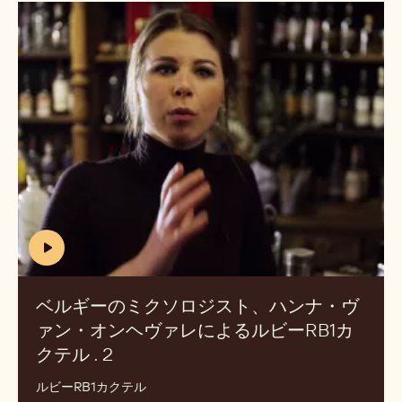
ヘ
ベ
ヴ
ル
ァ
ギ
レ
ー
に
の
よ
ミ
る
ク
ル
ソ
ビ
ロ
ー
ジ
RB1
ス
カ
ト、
(includes
ク
ハ
video)
テ
ン
ベルギーのミクソロジスト、ハンナ・ヴ
ル
ナ・
ァン・オンヘヴァレによるルビーRB1カ
PT.
ヴ
クテル . 2
(INCLUDES
1
ァ
VIDEO)
ン・
ルビーRB1カクテル
オ