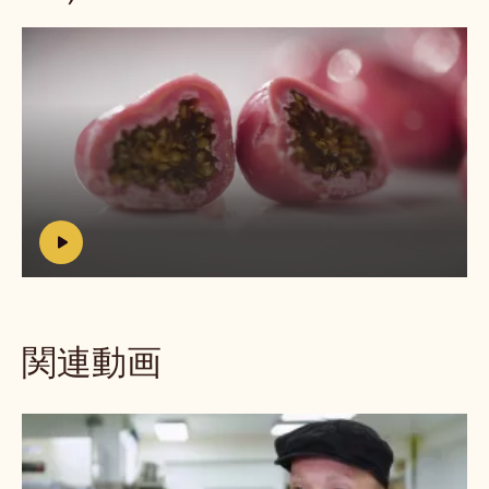
動
画
を
再
生:
h
https://www.youtube.com/watch?
t
v=PZD1AWrs6JQ
t
p
s
関連動画
:
/
/
フ
w
た
w
ち
w