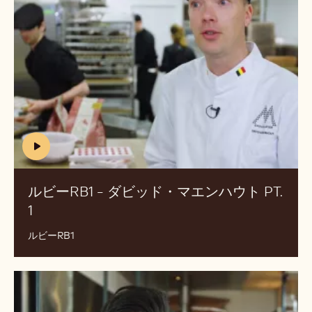
P
RB1
ハ
Z
-
ウ
D
ダ
1
ト.
A
ビ
2
W
ッ
r
ド・
s
マ
6
エ
J
ン
Q
(includes
ハ
video)
ウ
ルビーRB1 - ダビッド・マエンハウト PT.
ト
1
(INCLUDES
pt.
VIDEO)
1
ルビーRB1
シ
ェ