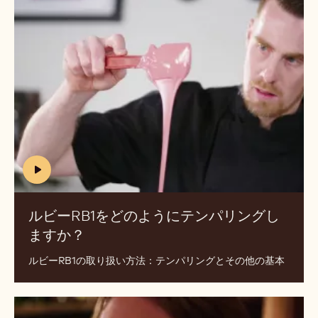
ビ
ー
RB1
を
ど
の
よ
う
に
テ
ン
(includes
パ
video)
リ
ルビーRB1をどのようにテンパリングし
ン
ますか？
(INCLUDES
グ
VIDEO)
し
ルビーRB1の取り扱い方法：テンパリングとその他の基本
ま
す
ベ
か？