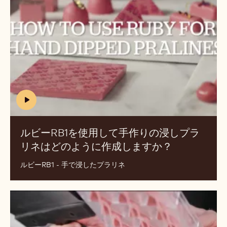
RB1
を
使
用
し
て
手
作
り
(includes
の
video)
浸
ルビーRB1を使用して手作りの浸しプラ
し
リネはどのように作成しますか？
(INCLUDES
プ
VIDEO)
ラ
ルビーRB1 - 手で浸したプラリネ
リ
ネ
ル
は
ビ
ど
ー
の