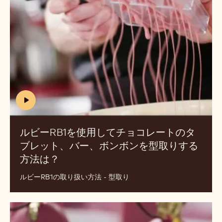
RB1
よ
を
う
使
に
用
作
し
成
て
し
チ
ま
ョ
す
コ
か？
(includes
レ
video)
ー
ルビーRB1を使用してチョコレートのタ
ト
ブレット、バー、ボンボンを型取りする
の
方法は？
(INCLUDES
タ
VIDEO)
ブ
ルビーRB1の取り扱い方法 - 型取り
レ
ッ
ト、
ル
バ
ビ