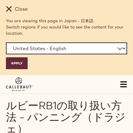
Skip to main content
Close
You are viewing this page in Japan - 日本語.
Switch regions if you would like to see the content for your
location.
Tog
mai
nav
ルビーRB1の取り扱い方
法 - パンニング（ドラジ
ェ）