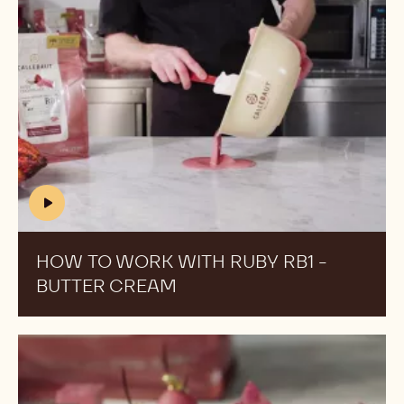
work
RB1
with
の
ruby
制
RB1
作
-
pt.
Butter
1
cream
(includes
video)
HOW TO WORK WITH RUBY RB1 -
BUTTER CREAM
(INCLUDES
VIDEO)
ル
ビ
ー