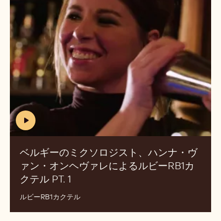
ル
ギ
ー
の
ミ
ク
ソ
ロ
ジ
ス
ト、
(includes
ハ
video)
ン
ベルギーのミクソロジスト、ハンナ・ヴ
ナ・
ァン・オンヘヴァレによるルビーRB1カ
ヴ
クテル PT. 1
(INCLUDES
ァ
VIDEO)
ン・
ルビーRB1カクテル
オ
ン