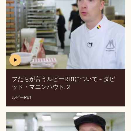
.
が
y
言
o
う
u
ル
t
ビ
u
ー
b
RB1
e
.
に
c
つ
(includes
o
い
m
video)
て
/
フたちが言うルビーRB1について - ダビ
-
w
ッド・マエンハウト. 2
(INCLUDES
ダ
a
VIDEO)
ビ
t
ルビーRB1
c
ッ
h
ド・
?
ル
マ
v
ビ
エ
=
ー
ン