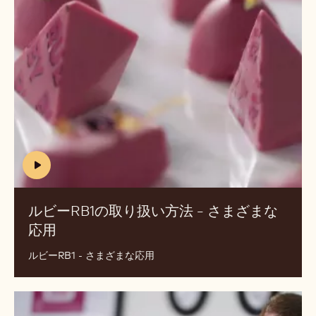
ー、
ー
ボ
RB1
ン
の
ボ
取
ン
り
を
扱
型
い
取
方
り
法
す
-
(includes
る
さ
video)
方
ま
ルビーRB1の取り扱い方法 - さまざまな
法
ざ
応用
(INCLUDES
は？
ま
VIDEO)
な
ルビーRB1 - さまざまな応用
応
用
ル