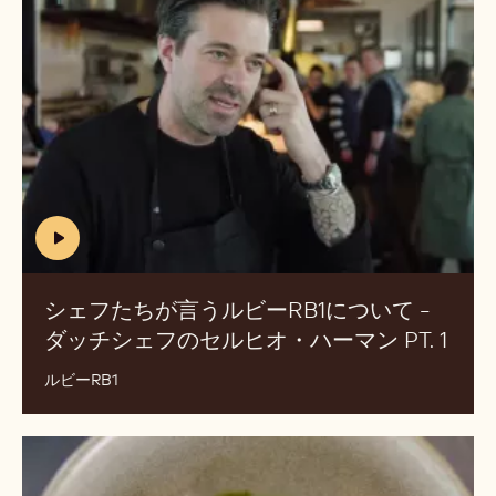
フ
た
ち
が
言
う
ル
ビ
ー
RB1
(includes
に
video)
つ
シェフたちが言うルビーRB1について -
い
ダッチシェフのセルヒオ・ハーマン PT. 1
(IN
て
VID
-
ルビーRB1
ダ
ッ
ダ
チ
ッ
シ