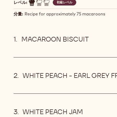
レベル:
初級レベル
分量:
Recipe for approximately 75 macaroons
MACAROON BISCUIT
WHITE PEACH - EARL GREY 
WHITE PEACH JAM