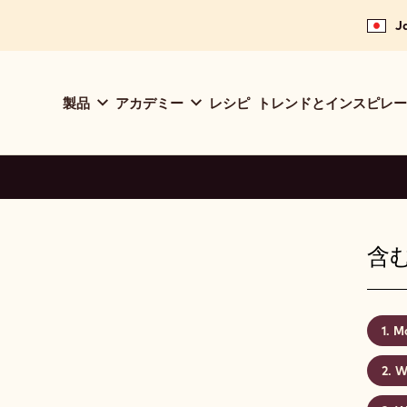
J
Main
製品
アカデミー
レシピ
トレンドとインスピレー
navigation
Callebaut
含む
Ma
W