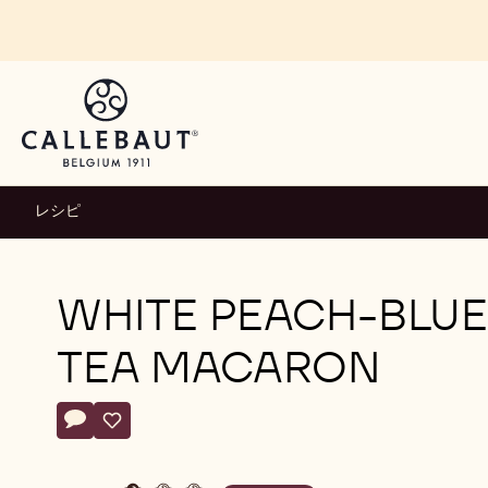
Skip to main content
レシピ
WHITE PEACH-BLUE
TEA MACARON
Actions
コメント
- White Peach-Blue Tea Macaron
保存
- White Peach-Blue Tea Macaron