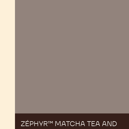
Zéphyr™
Matcha
Tea
and
Morello
Cherry
Macaron
ZÉPHYR™ MATCHA TEA AND