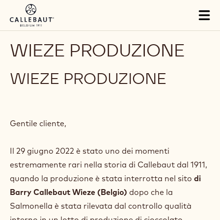
Skip to main content
Tog
mai
nav
WIEZE PRODUZIONE
WIEZE PRODUZIONE
Gentile cliente,
Il 29 giugno 2022 è stato uno dei momenti
estremamente rari nella storia di Callebaut dal 1911,
quando la produzione è stata interrotta nel sito
di
Barry Callebaut Wieze (Belgio)
dopo che la
Salmonella è stata rilevata dal controllo qualità
interno in un lotto di produzione di cioccolato.