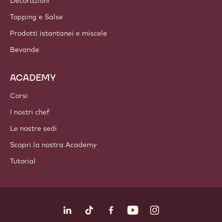
Decorazioni
Topping e Salse
Prodotti istantanei e miscele
Bevande
ACADEMY
Corsi
I nostri chef
Le nostre sedi
Scopri la nostra Academy
Tutorial
Seguici
LinkedIn
TikTok
Opens in a new window.
Opens in a new window.
Facebook
YouTube
Opens in a new window
Instagram
Opens in a new w
Opens in