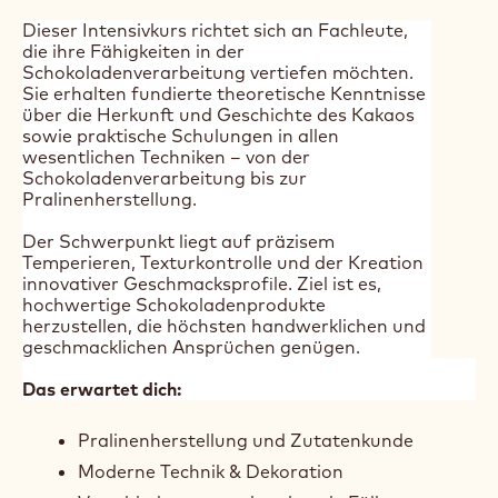
Durata:
2 days
Lingua principale del corso:
Tedesco
Prezzo:
500.00 CHF
Segmento:
Confectionery
Bakery & Pastry
Horeca
Posti disponibili:
10
Dieser Intensivkurs richtet sich an Fachleute,
die ihre Fähigkeiten in der
Schokoladenverarbeitung vertiefen möchten.
Sie erhalten fundierte theoretische Kenntnisse
über die Herkunft und Geschichte des Kakaos
sowie praktische Schulungen in allen
wesentlichen Techniken – von der
Schokoladenverarbeitung bis zur
Pralinenherstellung.