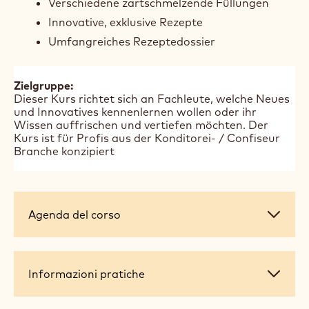
Der Schwerpunkt liegt auf präzisem
Temperieren, Texturkontrolle und der Kreation
innovativer Geschmacksprofile. Ziel ist es,
hochwertige Schokoladenprodukte
herzustellen, die höchsten handwerklichen und
geschmacklichen Ansprüchen genügen.
Das erwartet dich:
Pralinenherstellung und Zutatenkunde
Moderne Technik & Dekoration
Verschiedene zartschmelzende Füllungen
Innovative, exklusive Rezepte
Umfangreiches Rezeptedossier
Zielgruppe:
Dieser Kurs richtet sich an Fachleute, welche Neues
und Innovatives kennenlernen wollen oder ihr
Wissen auffrischen und vertiefen möchten. Der