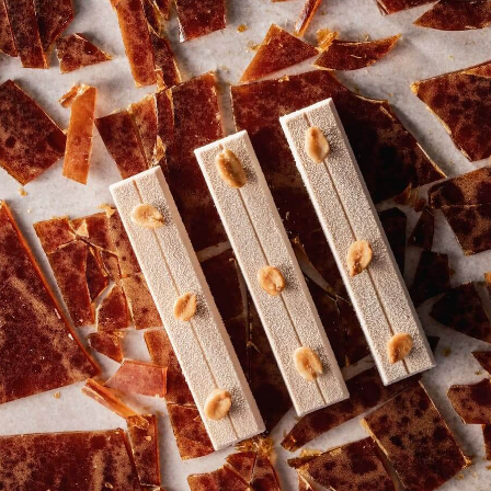
UNISCITI ALLA NOSTRA
COMMUNITY
Tutorial gratuiti e corsi on-demand per chef
Iscriviti gratuitamente
Accedi