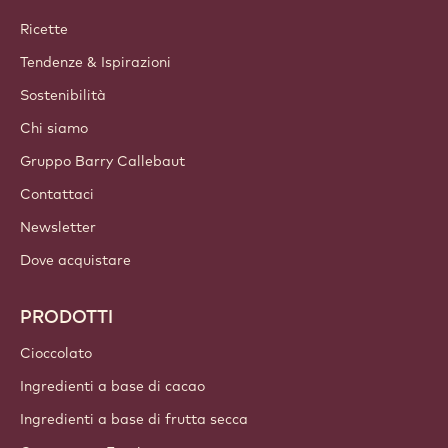
Unisciti alla nostra community oggi stesso
ACCOUNT E IMPOSTAZIONI
Accedi
Iscriviti ora
Italy - Italiano
LINK IMPORTANTI
Footer
Callebaut
Ricette
Tendenze & Ispirazioni
Sostenibilità
Chi siamo
Gruppo Barry Callebaut
Contattaci