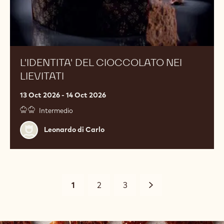
L'IDENTITA' DEL CIOCCOLATO NEI
LIEVITATI
13 Oct 2026 - 14 Oct 2026
Intermedio
Leonardo
Leonardo di Carlo
di
Carlo
Pagination
Current
1
Page
2
Page
3
Avanti
page