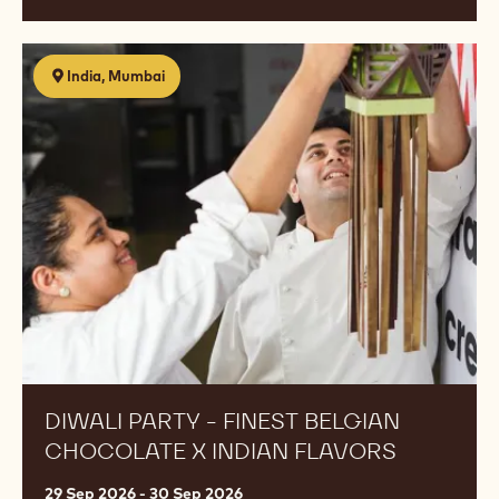
Diwali
India, Mumbai
Party
-
Finest
Belgian
Chocolate
X
Indian
Flavors
DIWALI PARTY - FINEST BELGIAN
CHOCOLATE X INDIAN FLAVORS
29 Sep 2026 - 30 Sep 2026