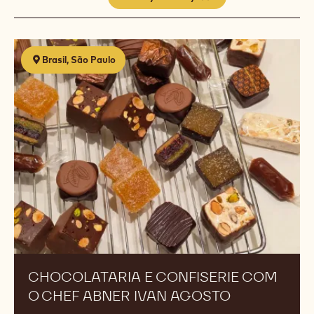
remove
filter
Results
Chocolataria
Brasil, São Paulo
e
Confiserie
com
o
Chef
Abner
Ivan
Agosto
CHOCOLATARIA E CONFISERIE COM
O CHEF ABNER IVAN AGOSTO