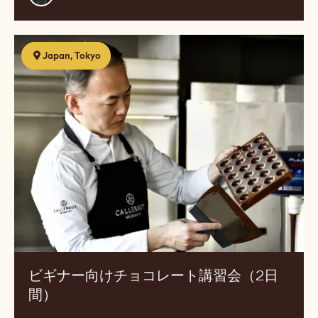
Coppel
ビ
Japan, Tokyo
ギ
ナ
ー
向
け
チ
ョ
コ
レ
ー
ト
講
習
ビギナー向けチョコレート講習会（2日
会
間）
（2
日