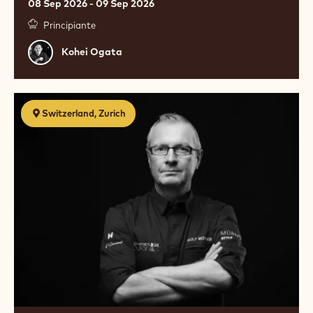
08 Sep 2026 - 09 Sep 2026
間）
Principiante
Kohei
Kohei Ogata
Ogata
Torten
Switzerland, Zurich
&
Törtchen
mit
Rolf
Mürner
2026