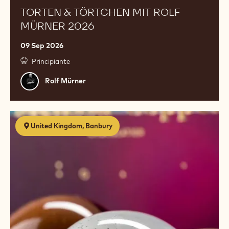
TORTEN & TÖRTCHEN MIT ROLF
MÜRNER 2026
09 Sep 2026
Principiante
Rolf
Rolf Mürner
Mürner
Premium
United Kingdom, Banbury
Chocolates
with
Melissa
Coppel