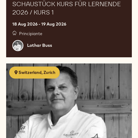
SCHAUSTÜCK KURS FÜR LERNENDE
2026 / KURS 1
18 Aug 2026 - 19 Aug 2026
Principiante
Lothar
Lothar Buss
Buss
Schaustück
Switzerland, Zurich
Kurs
für
Lernende
2026
/
Kurs
2