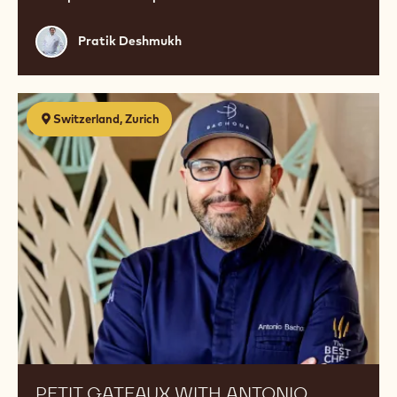
Pratik
Pratik Deshmukh
Deshmukh
Petit
Switzerland, Zurich
Gateaux
with
Antonio
Bachour
PETIT GATEAUX WITH ANTONIO