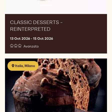
CLASSIC DESSERTS -
REINTERPRETED
13 Oct 2026 - 15 Oct 2026
Avanzato
L'identita'
Italia, Milano
del
cioccolato
nei
lievitati