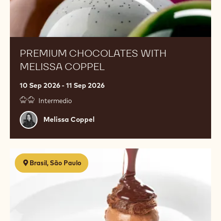
PREMIUM CHOCOLATES WITH
MELISSA COPPEL
10 Sep 2026 - 11 Sep 2026
Intermedio
Melissa
Melissa Coppel
Coppel
Sobremesas
Brasil, São Paulo
Contemporâneas
para
Restaurantes
e
Hotéis