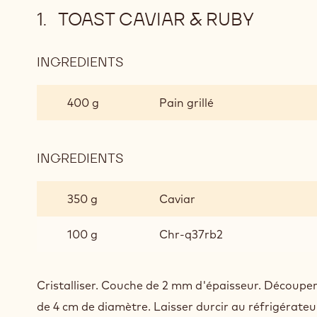
TOAST CAVIAR & RUBY
INGREDIENTS
:
TOAST
CAVIAR
400 g
Pain grillé
&
RUBY
INGREDIENTS
:
TOAST
CAVIAR
350 g
Caviar
&
RUBY
100 g
Chr-q37rb2
Cristalliser. Couche de 2 mm d'épaisseur. Découpe
de 4 cm de diamètre. Laisser durcir au réfrigérateu