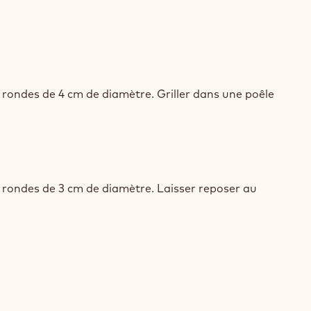
ST
AR
rondes de 4 cm de diamètre. Griller dans une poêle
Y
ST
AR
rondes de 3 cm de diamètre. Laisser reposer au
Y