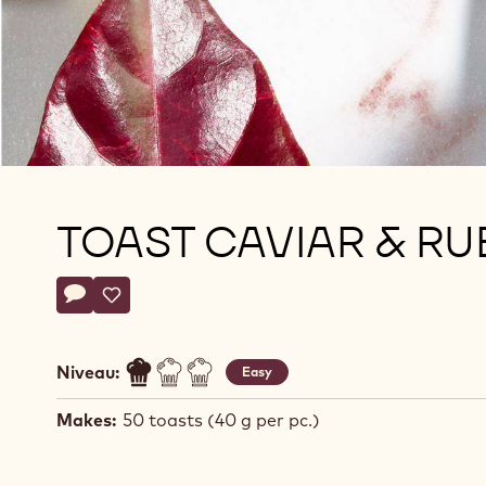
TOAST CAVIAR & RU
Actions
Écrire un commentaire
- TOAST CAVIAR & RUBY
Sauvegarder
- TOAST CAVIAR & RUBY
Niveau:
Easy
Makes:
50 toasts (40 g per pc.)