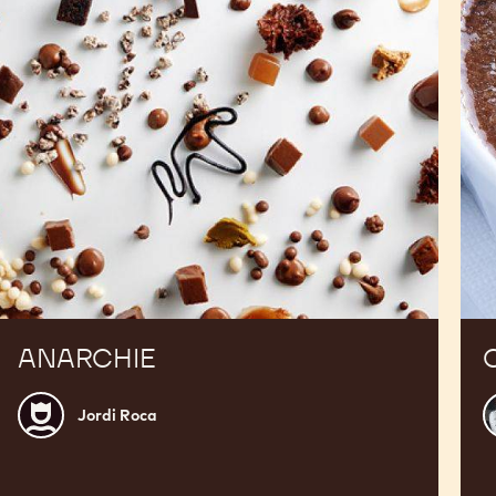
ANARCHIE
Jordi
N
Jordi Roca
Roca
D