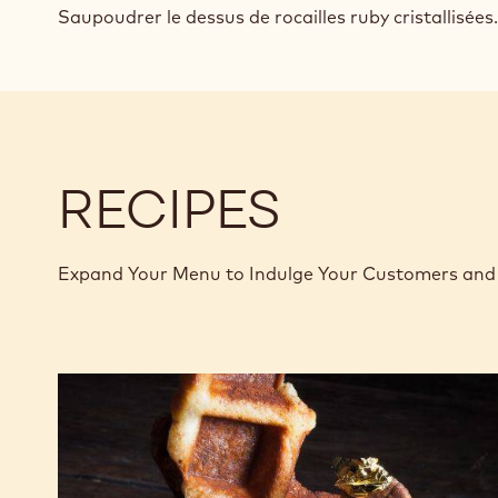
Saupoudrer le dessus de rocailles ruby cristallisées.
RECIPES
Expand Your Menu to Indulge Your Customers and 
Gaufres
pâtissières
au
chocolat