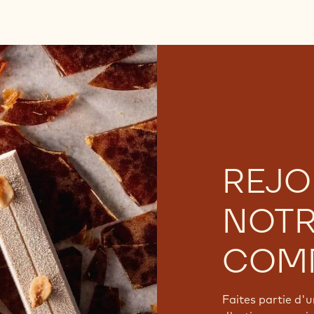
REJO
NOT
COM
Faites partie d