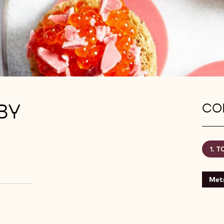
BY
CON
T
Metr