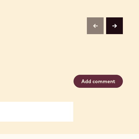
previous
next
Add comment