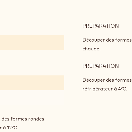
PREPARATION
:
TOA
CAVI
Découper des formes 
&
chaude.
RUB
PREPARATION
:
TOA
CAVI
Découper des formes 
&
réfrigérateur à 4°C.
RUB
r des formes rondes
r à 12°C