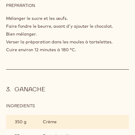
INGREDIENTS
:
GARNITURE
AU
250 g
œuf(s) entier(s)
CHOCOLAT
180 g
Sucre
180 g
Callebaut W2
100 g
Beurre
PREPARATION
:
GARNITURE
AU
Mélanger le sucre et les œufs.
CHOCOLAT
Faire fondre le beurre, avant d'y ajouter le chocolat.
Bien mélanger.
Verser la préparation dans les moules à tartelettes.
Cuire environ 12 minutes à 180 °C.