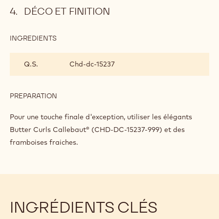
Faire chauffer la crème avec le sucre inverti.
Incorporer le chocolat puis verser la préparation dans un
autre récipient.
Laisser cristalliser pendant 18 heures.
Réchauffer légèrement avant de servir et recouvrir de
glaçage.
DÉCO ET FINITION
INGREDIENTS
:
DÉCO
ET
Q.S.
Chd-dc-15237
FINITION