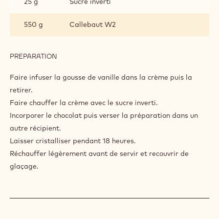
GANACHE
INGREDIENTS
:
GANACHE
350 g
Crème
25 g
Sucre inverti
550 g
Callebaut W2
PREPARATION
:
GANACHE
Faire infuser la gousse de vanille dans la crème puis la
retirer.