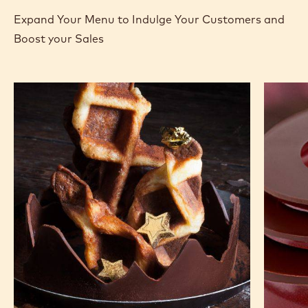
5KG BLOC
EN SAVOIR PLUS
ACHETER
-
-
W2
W2
RECIPES
Expand Your Menu to Indulge Your Customers and
Boost your Sales
Gaufres
L'Alto
pâtissières
au