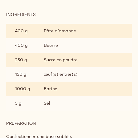
Base Sablée
Garniture au chocolat
Ganache
Déco et finition
Metric
US
BASE SABLÉE
INGREDIENTS
:
BASE
SABLÉE
400 g
Pâte d'amande
400 g
Beurre
250 g
Sucre en poudre