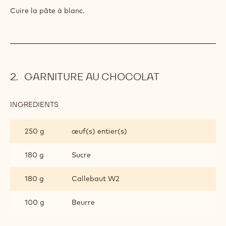
150 g
œuf(s) entier(s)
1000 g
Farine
5 g
Sel
PREPARATION
:
BASE
SABLÉE
Confectionner une base sablée.
Cuire la pâte à blanc.
GARNITURE AU CHOCOLAT