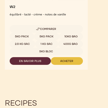
W2
équilibré - lacté - crème - notes de vanille
COMPARER
-
W2
Tailles disponibles
5KG PACK
5KG PACK
10KG BAG
2.5 KG SAC
1 KG SAC
400G BAG