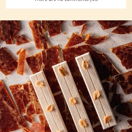
previous
next
COMMENTS
Add comment
There are no comments yet.