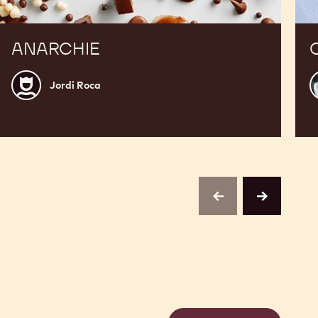
ANARCHIE
Jordi
N
Jordi Roca
Roca
D
previous
next