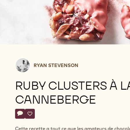
Ryan
RYAN STEVENSON
Stevenson
RUBY CLUSTERS À L
CANNEBERGE
Actions
Écrire un commentaire
- Ruby clusters à la canneberge
Sauvegarder
- Ruby clusters à la canneberge
Cette recette a tout ce que les amateurs de chocol