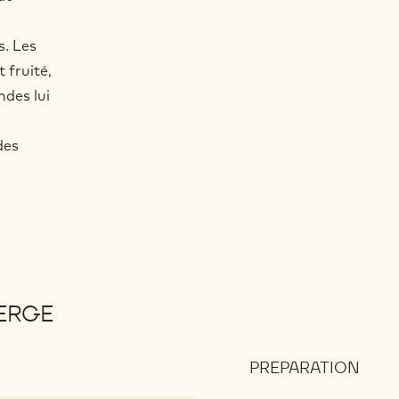
s. Les
 fruité,
ndes lui
des
ERGE
PREPARATION
:
RUB