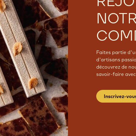
REJO
NOT
COM
Faites partie d
d'artisans passi
découvrez de nou
savoir-faire avec
Inscrivez-vou