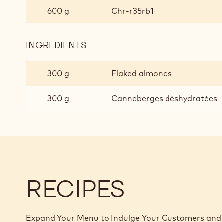
CLUSTER
600 g
Chr-r35rb1
À
LA
CANNEBERGE
INGREDIENTS
:
RUBY
CLUSTER
300 g
Flaked almonds
À
LA
300 g
Canneberges déshydratées
CANNEBERGE
RECIPES
Expand Your Menu to Indulge Your Customers and 