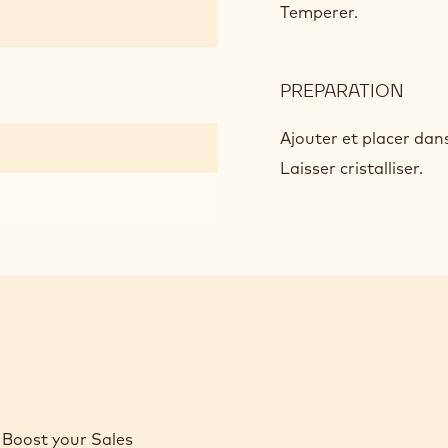
CLU
Temperer.
À
LA
CAN
PREPARATION
:
RUB
CLU
Ajouter et placer dan
À
Laisser cristalliser.
LA
CAN
Boost your Sales