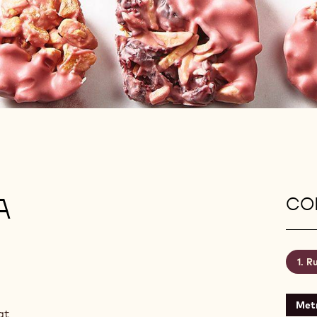
A
CON
Ru
Metr
at