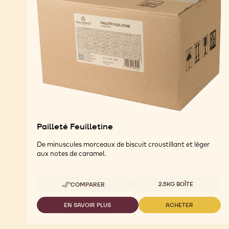
Pailleté Feuilletine
De minuscules morceaux de biscuit croustillant et léger
aux notes de caramel.
Tailles disponibles
2.5KG BOÎTE
COMPARER
-
PAILLETÉ
FEUILLETINE
EN SAVOIR PLUS
ACHETER
-
-
PAILLETÉ
PAILLETÉ
FEUILLETINE
FEUILLETINE