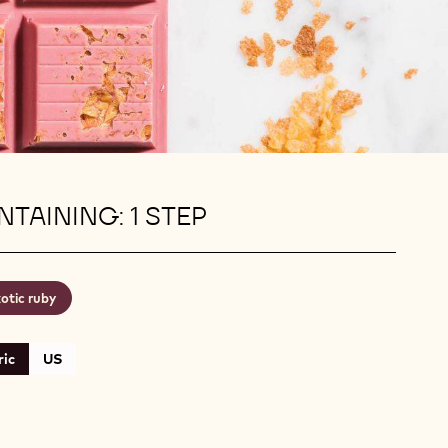
TAINING: 1 STEP
otic ruby
ic
US