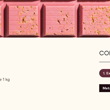
CON
Ex
e 1 kg
Metr