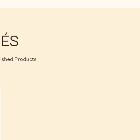
LÉS
nished Products