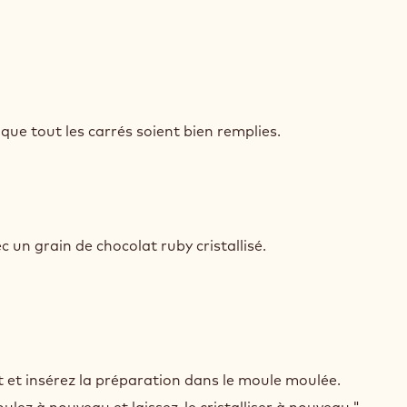
IC
Y
que tout les carrés soient bien remplies.
IC
Y
 un grain de chocolat ruby cristallisé.
IC
Y
 et insérez la préparation dans le moule moulée.