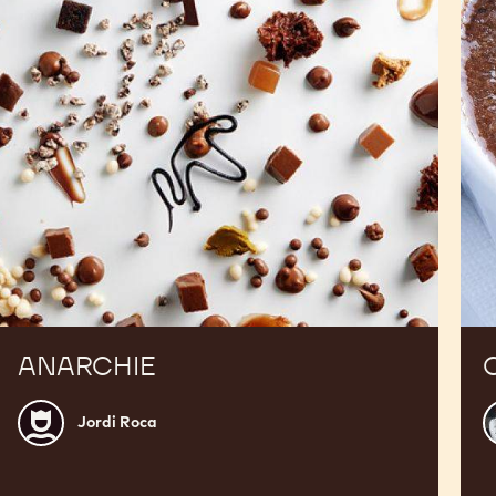
ANARCHIE
Jordi
N
Jordi Roca
Roca
D