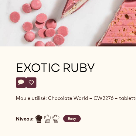
EXOTIC RUBY
Actions
Écrire un commentaire
- Exotic ruby
Sauvegarder
- Exotic ruby
Moule utilisé: Chocolate World – CW2276 – tablett
Niveau:
Easy