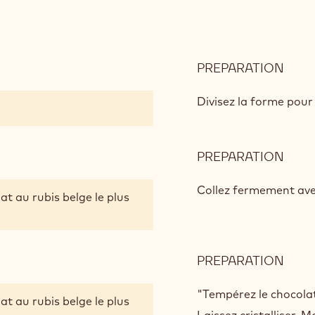
PREPARATION
:
EXOT
RUB
Divisez la forme pour 
PREPARATION
:
EXOT
RUB
Collez fermement avec
at au rubis belge le plus
PREPARATION
:
EXOT
RUB
"Tempérez le chocolat
at au rubis belge le plus