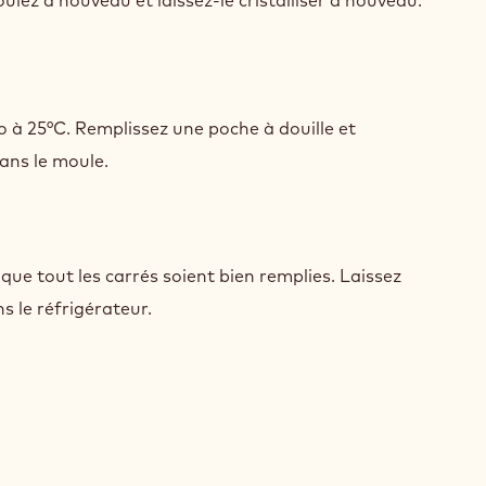
Moulez à nouveau et laissez-le cristalliser à nouveau."
IC
Y
o à 25°C. Remplissez une poche à douille et
dans le moule.
IC
Y
que tout les carrés soient bien remplies. Laissez
ns le réfrigérateur.