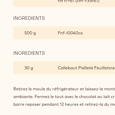
fin n°rb1 (chr-r35rb1)
INGREDIENTS
:
EXOTIC
RUBY
500 g
Fnf-l0040co
INGREDIENTS
:
EXOTIC
RUBY
30 g
Callebaut Pailleté Feuilletine
Retirez le moule du réfrigérateur et laissez-le mo
ambiante. Fermez le tout avec le chocolat au lait cri
barre reposer pendant 12 heures et retirez-la du m