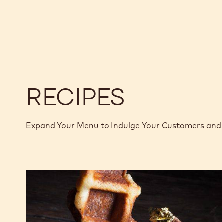
RECIPES
Expand Your Menu to Indulge Your Customers and 
Gaufres
pâtissières
au
chocolat