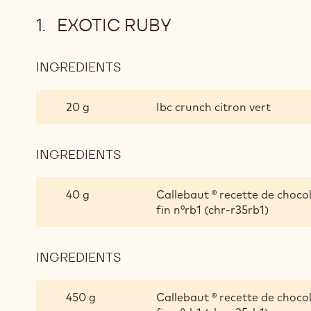
EXOTIC RUBY
INGREDIENTS
:
EXOTIC
RUBY
20 g
Ibc crunch citron vert
INGREDIENTS
:
EXOTIC
RUBY
40 g
Callebaut ® recette de chocol
fin n°rb1 (chr-r35rb1)
INGREDIENTS
:
EXOTIC
RUBY
450 g
Callebaut ® recette de chocol