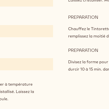
Laissez cristalliser. 
PREPARATION
:
EXOT
RUB
Chauffez le Tintorett
remplissez la moitié 
PREPARATION
:
EXOT
RUB
Divisez la forme pour 
durcir 10 à 15 min. da
nter à température
stallisé. Laissez la
oule.