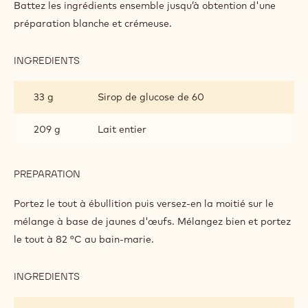
AU
Battez les ingrédients ensemble jusqu’à obtention d'une
CHOCOLAT
préparation blanche et crémeuse.
NOIR
INGREDIENTS
:
BAVAROIS
AU
33 g
Sirop de glucose de 60
CHOCOLAT
NOIR
209 g
Lait entier
PREPARATION
:
BAVAROIS
AU
Portez le tout à ébullition puis versez-en la moitié sur le
CHOCOLAT
mélange à base de jaunes d'œufs. Mélangez bien et portez
NOIR
le tout à 82 °C au bain-marie.
INGREDIENTS
:
BAVAROIS
AU