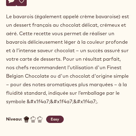
Actions
Belgium
Écrire un commentaire
- Bavarois au chocolat noir
Sauvegarder
- Bavarois au chocolat noir
Le bavarois (également appelé crème bavaroise) est
un dessert français au chocolat délicat, crémeux et
aéré. Cette recette vous permet de réaliser un
bavarois délicieusement léger à la couleur profonde
et à l’intense saveur chocolat – un succès assuré sur
votre carte de desserts. Pour un résultat parfait,
nos chefs recommandent l’utilisation d'un Finest
Belgian Chocolate ou d'un chocolat d'origine simple
– pour des notes aromatiques plus marquées – à la
fluidité standard, indiquée sur l’emballage par le
symbole &#x1f4a7;&#x1f4a7;&#x1f4a7;.
Niveau:
Easy