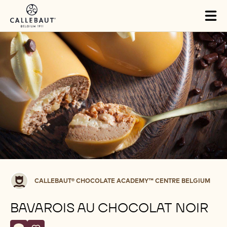
Skip to main content
Tog
mai
nav
Callebaut®
CALLEBAUT® CHOCOLATE ACADEMY™ CENTRE BELGIUM
CHOCOLATE
ACADEMY™
BAVAROIS AU CHOCOLAT NOIR
centre