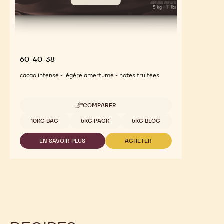
60-40-38
cacao intense - légère amertume - notes fruitées
COMPARER
-
60-
Tailles disponibles
10KG BAG
5KG PACK
5KG BLOC
40-
38
EN SAVOIR PLUS
ACHETER
-
-
60-
60-
40-
40-
38
38