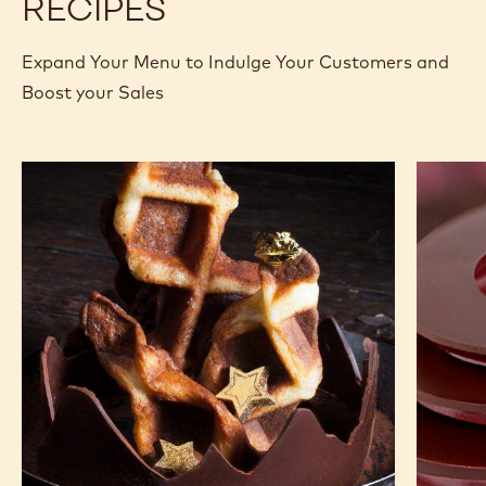
RECIPES
Expand Your Menu to Indulge Your Customers and
Boost your Sales
Gaufres
L'Alto
pâtissières
au
chocolat