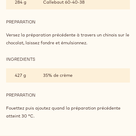
284 g
Callebaut 60-40-38
CHOCOLAT
NOIR
PREPARATION
:
BAVAROIS
AU
Versez la préparation précédente à travers un chinois sur le
CHOCOLAT
chocolat, laissez fondre et émulsionnez.
NOIR
INGREDIENTS
:
BAVAROIS
AU
427 g
35% de crème
CHOCOLAT
NOIR
PREPARATION
:
BAVAROIS
AU
Fouettez puis ajoutez quand la préparation précédente
CHOCOLAT
atteint 30 °C.
NOIR