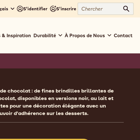
Chercher
çais
S'identifier
S'inscrire
Cher
 & Inspiration
Durabilité
À Propos de Nous
Contact
ion
e chocolat : de fines brindilles brillantes de
colat, disponibles en versions noir, au lait et
ites pour une décoration élégante avec un
uvoir d’adhérence sur les desserts.