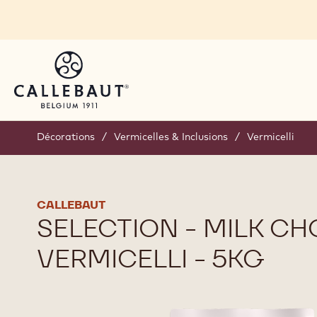
Skip to main content
Décorations
/
Vermicelles & Inclusions
/
Vermicelli
CALLEBAUT
SELECTION - MILK C
VERMICELLI - 5KG