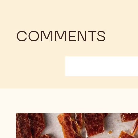
1KG
VERMICELLI
VERMICELLI
-
-
1KG
1KG
COMMENTS