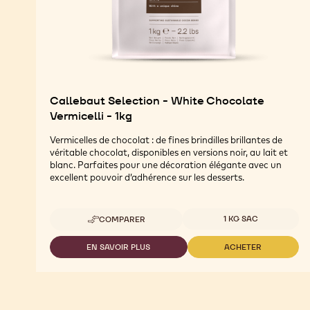
Callebaut Selection - White Chocolate
Vermicelli - 1kg
Vermicelles de chocolat : de fines brindilles brillantes de
véritable chocolat, disponibles en versions noir, au lait et
blanc. Parfaites pour une décoration élégante avec un
excellent pouvoir d’adhérence sur les desserts.
Tailles disponibles
1 KG SAC
COMPARER
-
CALLEBAUT
SELECTION
EN SAVOIR PLUS
ACHETER
-
-
-
CALLEBAUT
CALLEBAUT
WHITE
SELECTION
SELECTION
CHOCOLATE
-
-
VERMICELLI
WHITE
WHITE
-
CHOCOLATE
CHOCOLATE