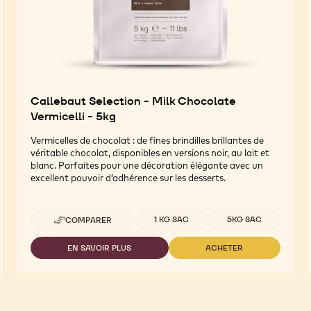
Callebaut Selection - Milk Chocolate
Vermicelli - 5kg
Vermicelles de chocolat : de fines brindilles brillantes de
véritable chocolat, disponibles en versions noir, au lait et
blanc. Parfaites pour une décoration élégante avec un
excellent pouvoir d’adhérence sur les desserts.
Tailles disponibles
1 KG SAC
5KG SAC
COMPARER
-
CALLEBAUT
SELECTION
EN SAVOIR PLUS
ACHETER
-
-
-
CALLEBAUT
CALLEBAUT
MILK
SELECTION
SELECTION
CHOCOLATE
-
-
VERMICELLI
MILK
MILK
-
CHOCOLATE
CHOCOLATE