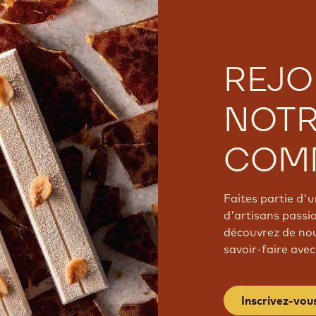
REJO
NOT
COM
Faites partie d
d'artisans passi
découvrez de nou
savoir-faire avec
Inscrivez-vou