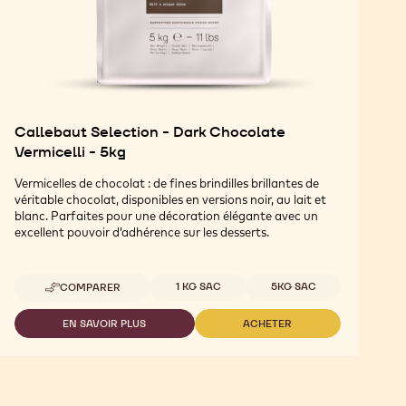
Callebaut Selection - Dark Chocolate
Vermicelli - 5kg
Vermicelles de chocolat : de fines brindilles brillantes de
véritable chocolat, disponibles en versions noir, au lait et
blanc. Parfaites pour une décoration élégante avec un
excellent pouvoir d’adhérence sur les desserts.
Tailles disponibles
1 KG SAC
5KG SAC
COMPARER
-
CALLEBAUT
SELECTION
EN SAVOIR PLUS
ACHETER
-
-
-
CALLEBAUT
CALLEBAUT
DARK
SELECTION
SELECTION
CHOCOLATE
-
-
VERMICELLI
DARK
DARK
-
CHOCOLATE
CHOCOLATE