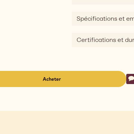
Spécifications et e
Certifications et dur
Ac
Acheter
É
-
(opens
a
modal
window)