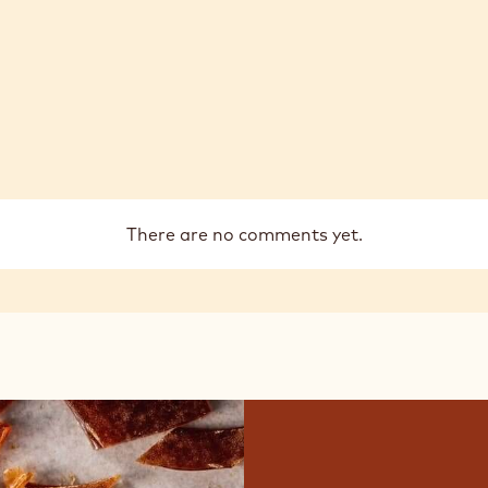
5KG
VERMICELLI
VERMICELLI
-
-
5KG
5KG
There are no comments yet.