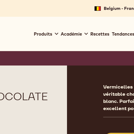
Belgium - Fran
Main
Produits
Académie
Recettes
Tendances
navigation
Callebaut
Product
informat
Vermicelles d
HOCOLATE
véritable cho
blanc. Parfa
excellent po