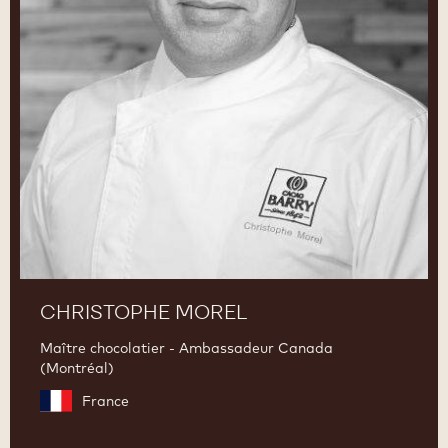
CHRISTOPHE MOREL
Maître chocolatier - Ambassadeur Canada
(Montréal)
France