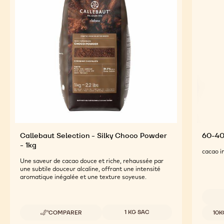
Callebaut Selection - Silky Choco Powder
60-40
- 1kg
cacao i
Une saveur de cacao douce et riche, rehaussée par
une subtile douceur alcaline, offrant une intensité
aromatique inégalée et une texture soyeuse.
Tailles disponibles
Tailles
1 KG SAC
COMPARER
10K
-