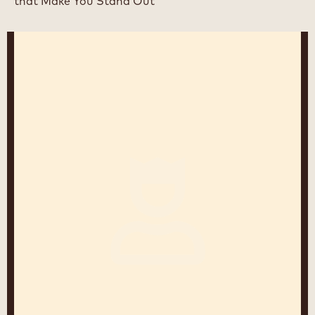
that Make You Stand Out
Frédéric
Moreau