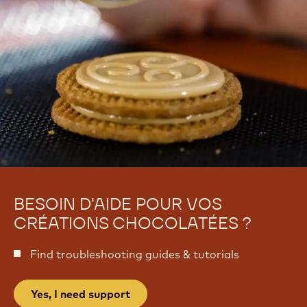
E
t
n
r
t
e
r
m
e
e
m
t
e
t
BESOIN D'AIDE POUR VOS
CRÉATIONS CHOCOLATÉES ?
Find troubleshooting guides & tutorials
Yes, I need support