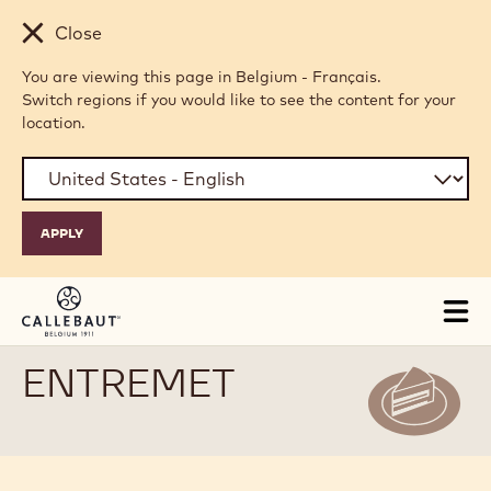
Skip to main content
Close
You are viewing this page in Belgium - Français.
Switch regions if you would like to see the content for your
location.
Tog
mai
nav
ENTREMET