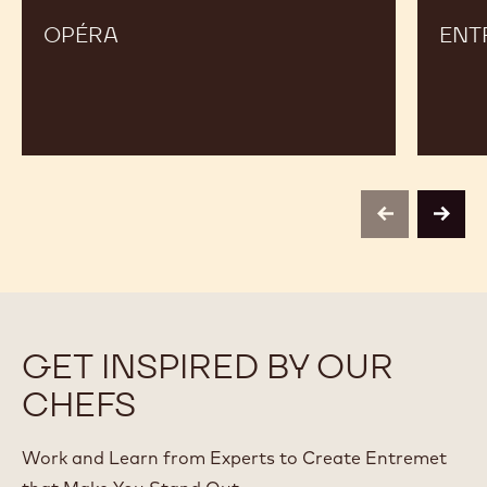
OPÉRA
ENT
previous
next
GET INSPIRED BY OUR
CHEFS
Work and Learn from Experts to Create Entremet