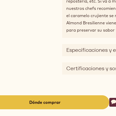
repostería, etc. Si va a
nuestros chefs recomiend
el caramelo crujiente se
Almond Bresilienne vien
para preservar su sabor 
Especificaciones y
Certificaciones y so
Ac
Dónde comprar
E
-
(opens
a