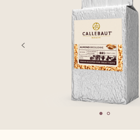
previous
Move to slide 1
Move to slide