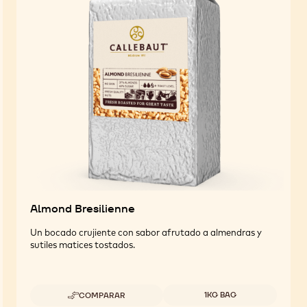
Almond Bresilienne
Un bocado crujiente con sabor afrutado a almendras y
sutiles matices tostados.
Tamaños disponibles
1KG BAG
COMPARAR
-