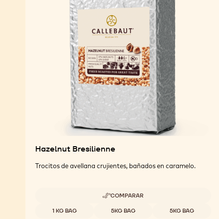
Hazelnut Bresilienne
Trocitos de avellana crujientes, bañados en caramelo.
COMPARAR
-
HAZELNUT
Tamaños disponibles
1 KG BAG
5KG BAG
5KG BAG
BRESILIENNE