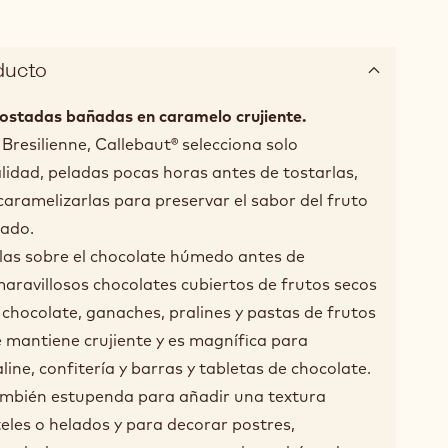
ducto
ostadas bañadas en caramelo crujiente.
resilienne, Callebaut® selecciona solo
idad, peladas pocas horas antes de tostarlas,
caramelizarlas para preservar el sabor del fruto
tado.
as sobre el chocolate húmedo antes de
aravillosos chocolates cubiertos de frutos secos
 chocolate, ganaches, pralines y pastas de frutos
se mantiene crujiente y es magnífica para
aline, confitería y barras y tabletas de chocolate.
ambién estupenda para añadir una textura
teles o helados y para decorar postres,