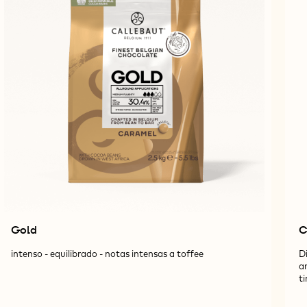
Gold
C
intenso - equilibrado - notas intensas a toffee
Di
a
t