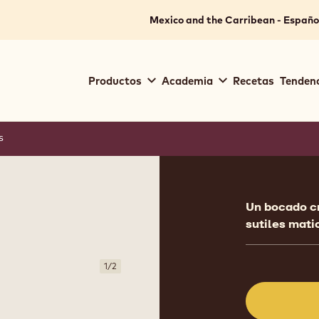
Mexico and the Carribean - Españo
Main
Productos
Academia
Recetas
Tendenc
navigation
Callebaut
s
Product
informat
Un bocado cr
E
sutiles mati
1
/
2