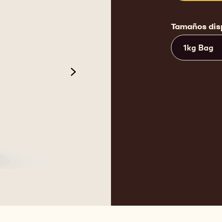
Tamaños dis
1kg Bag
next
 2