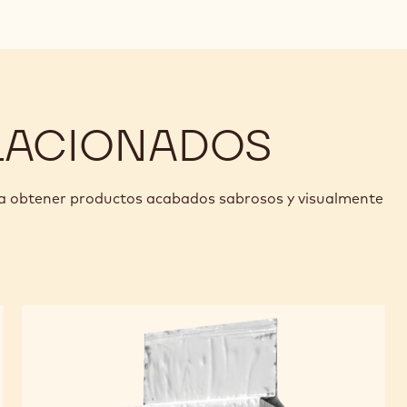
modal
window)
LACIONADOS
ra obtener productos acabados sabrosos y visualmente