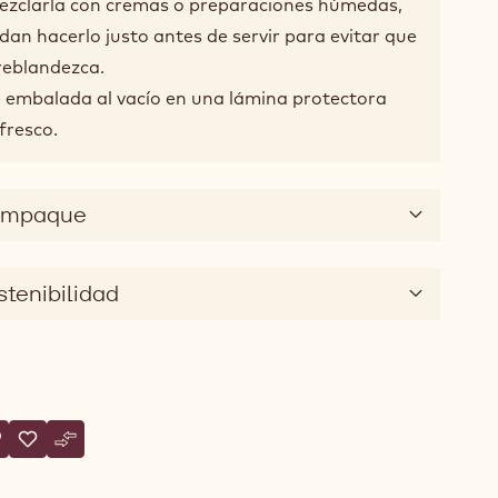
 mezclarla con cremas o preparaciones húmedas,
an hacerlo justo antes de servir para evitar que
 reblandezca.
e embalada al vacío en una lámina protectora
fresco.
 empaque
stenibilidad
tions
scribe un comentario
 Almond Bresilienne
Salvar
- Almond Bresilienne
Comparar
- Almond Bresilienne