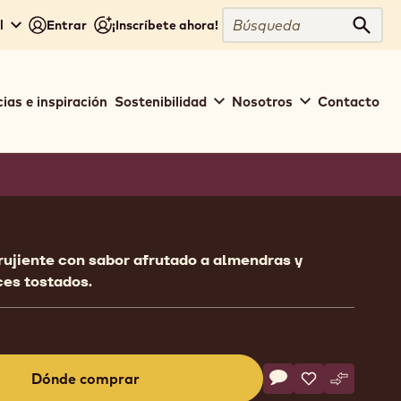
Búsqueda
l
Entrar
¡Inscríbete ahora!
Búsq
ias e inspiración
Sostenibilidad
Nosotros
Contacto
ion
ujiente con sabor afrutado a almendras y
ces tostados.
Actions
Dónde comprar
Escribe un comentar
- Almond Bresilienn
Salvar
- Almond Bresi
Compara
- Almond 
(opens