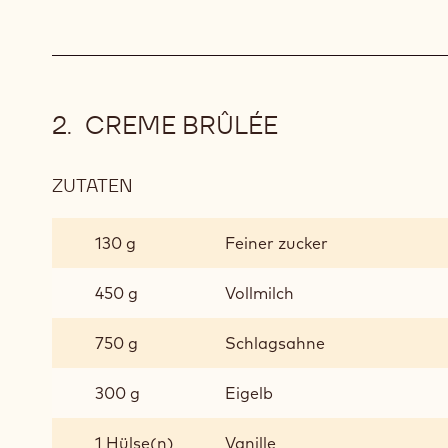
CREME BRÛLÉE
ZUTATEN
:
CREME
BRÛLÉE
130 g
Feiner zucker
450 g
Vollmilch
750 g
Schlagsahne
300 g
Eigelb
1 Hülse(n)
Vanille