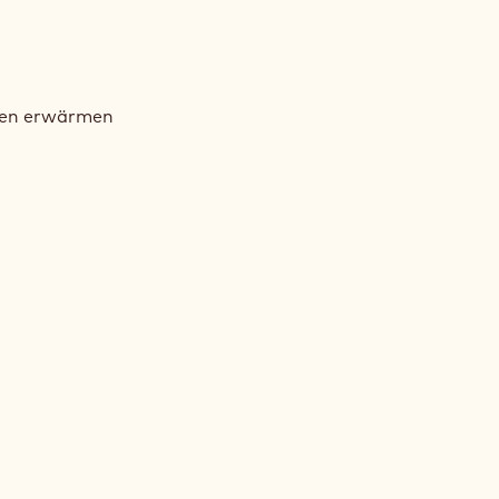
RONENZESTEN-
BE
men erwärmen