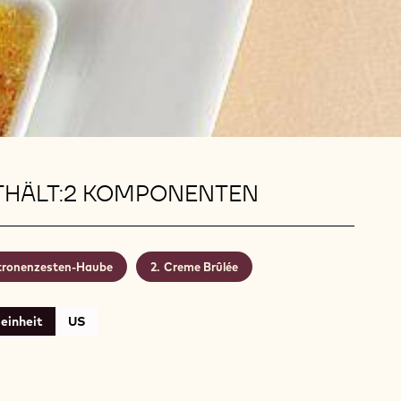
THÄLT:2 KOMPONENTEN
tronenzesten-Haube
Creme Brûlée
einheit
US