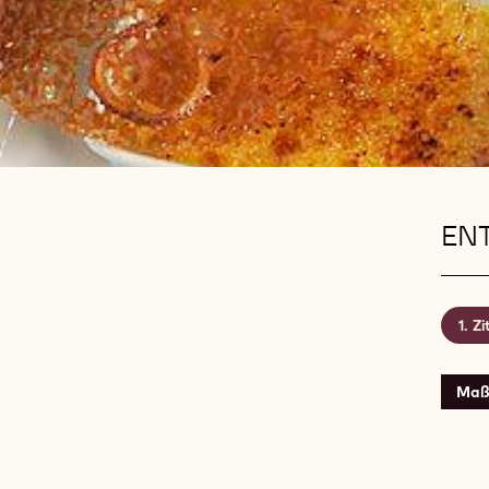
EN
Zi
Maß