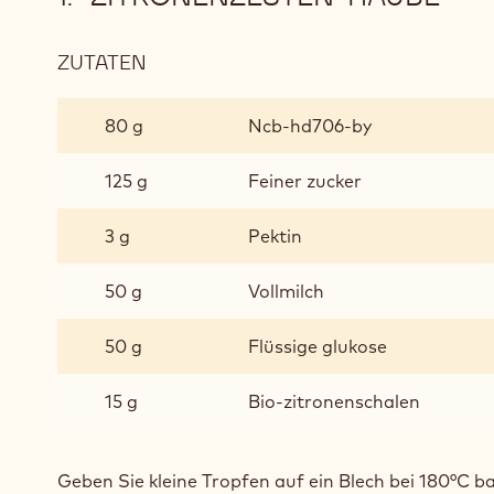
ZUTATEN
:
ZITRONENZESTEN-
HAUBE
80 g
Ncb-hd706-by
125 g
Feiner zucker
3 g
Pektin
50 g
Vollmilch
50 g
Flüssige glukose
15 g
Bio-zitronenschalen
Geben Sie kleine Tropfen auf ein Blech
bei 180°C b