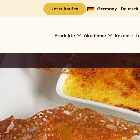
Jetzt kaufen
Germany - Deutsch
Main
Produkte
Akademie
Rezepte
Tr
navigation
Callebaut