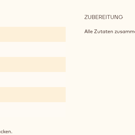
ZUBEREITUNG
:
ZIT
HAU
Alle Zutaten zusam
acken.