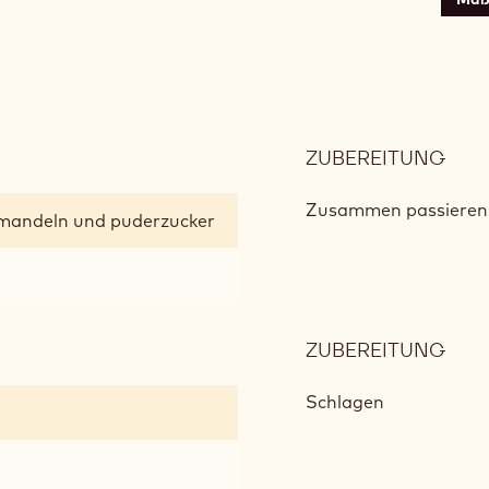
ZUBEREITUNG
:
OPÉ
MAN
Zusammen passieren
mandeln und puderzucker
BISK
ZUBEREITUNG
:
OPÉ
MAN
Schlagen
BISK