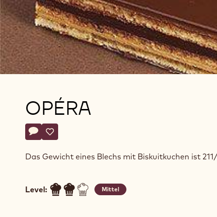
OPÉRA
Actions
Schreibe einen Kommentar
- Opéra
Speichern
- Opéra
Das Gewicht eines Blechs mit Biskuitkuchen ist 211/
Level:
Mittel