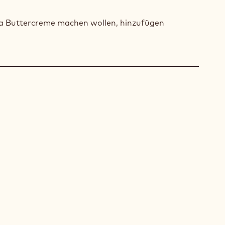
RA
TERCREME
ra Buttercreme machen wollen, hinzufügen
RA
ACHE