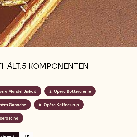
THÄLT:5 KOMPONENTEN
éra Mandel Biskuit
Opéra Buttercreme
péra Ganache
Opéra Kaffeesirup
péra Icing
einheit
US