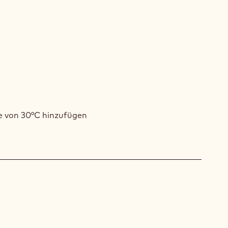
RA
ACHE
RA
ACHE
e von 30°C hinzufügen