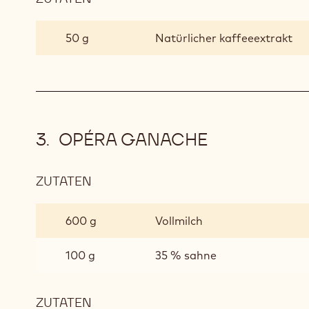
OPÉRA
BUTTERCREME
50 g
Natürlicher kaffeeextrakt
OPÉRA GANACHE
ZUTATEN
:
OPÉRA
GANACHE
600 g
Vollmilch
100 g
35 % sahne
ZUTATEN
: