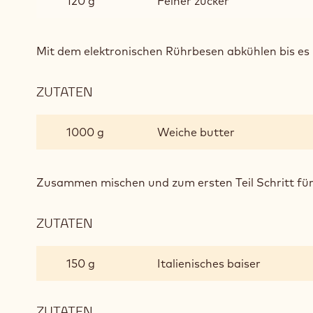
120 g
Feiner zucker
Mit dem elektronischen Rührbesen abkühlen bis es k
ZUTATEN
:
OPÉRA
BUTTERCREME
1000 g
Weiche butter
Zusammen mischen und zum ersten Teil Schritt für
ZUTATEN
:
OPÉRA
BUTTERCREME
150 g
Italienisches baiser
ZUTATEN
: