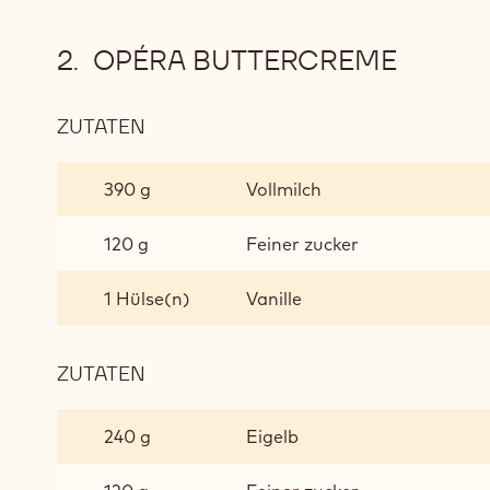
OPÉRA BUTTERCREME
ZUTATEN
:
OPÉRA
BUTTERCREME
390 g
Vollmilch
120 g
Feiner zucker
1 Hülse(n)
Vanille
ZUTATEN
:
OPÉRA
BUTTERCREME
240 g
Eigelb