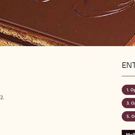
EN
Op
2.
O
O
Maß