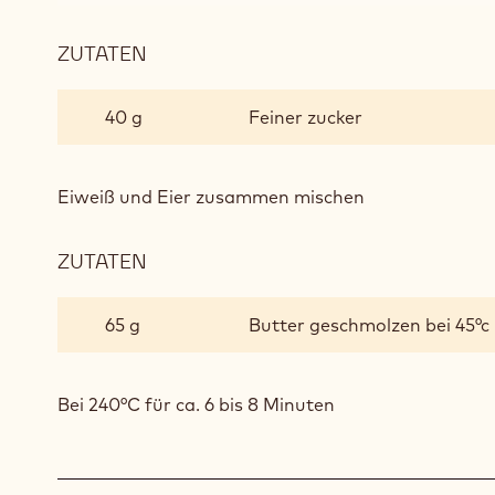
ZUTATEN
:
OPÉRA
MANDEL
40 g
Feiner zucker
BISKUIT
Eiweiß und Eier zusammen mischen
ZUTATEN
:
OPÉRA
MANDEL
65 g
Butter geschmolzen bei 45°c
BISKUIT
Bei 240°C für ca. 6 bis 8 Minuten