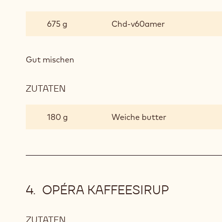
OPÉRA
GANACHE
675 g
Chd-v60amer
Gut mischen
ZUTATEN
:
OPÉRA
GANACHE
180 g
Weiche butter
OPÉRA KAFFEESIRUP
ZUTATEN
: