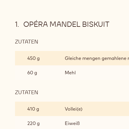
OPÉRA MANDEL BISKUIT
ZUTATEN
:
OPÉRA
MANDEL
450 g
Gleiche mengen gemahlene 
BISKUIT
60 g
Mehl
ZUTATEN
:
OPÉRA
MANDEL
410 g
Vollei(e)
BISKUIT
220 g
Eiweiß