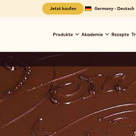
Jetzt kaufen
Germany - Deutsch
Main
Produkte
Akademie
Rezepte
Tr
navigation
Callebaut