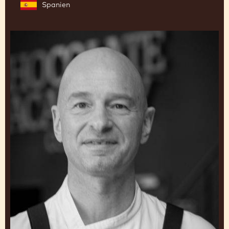
RAMON MORATO
Global Creative Innovation Leader for the Cacao
Barry® brand
Spanien
Peter
Hernou