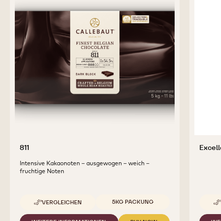
KLASSISCHE
BÄCKEREIPRODUKTE
Find the Perfect Chocolate and Cocoa Ingredients
for Tasty and Visually Stunning Finished Goods