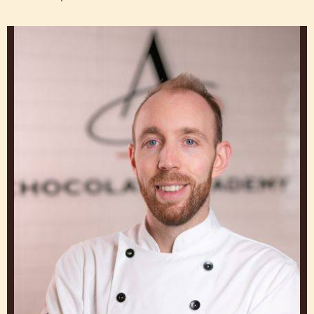
LASSEN SIE SICH VON
UNSEREN KÖCHEN
INSPIRIEREN
Work and Learn from Experts to Create Klassische
Bäckereiprodukte that Make You Stand Out
Leon
Krohn