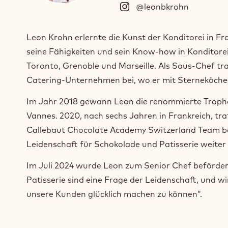
@leonbkrohn
(
I
n
Leon Krohn erlernte die Kunst der Konditorei in Fr
s
seine Fähigkeiten und sein Know-how in Konditorei
t
a
Toronto, Grenoble und Marseille. Als Sous-Chef tr
g
Catering-Unternehmen bei, wo er mit Sterneköch
r
a
Im Jahr 2018 gewann Leon die renommierte Trophä
m
Vannes. 2020, nach sechs Jahren in Frankreich, trat
)
Callebaut Chocolate Academy Switzerland Team bei
.
O
Leidenschaft für Schokolade und Patisserie weiter
p
e
Im Juli 2024 wurde Leon zum Senior Chef beförder
n
Patisserie sind eine Frage der Leidenschaft, und w
s
unsere Kunden glücklich machen zu können”.
i
n
a