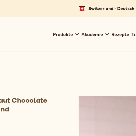
Switzerland - Deutsch
Main
Produkte
Akademie
Rezepte
Tr
navigation
Callebaut
baut Chocolate
and