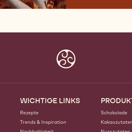
WICHTIGE LINKS
PRODUK
Footer
Callebaut
Rezepte
Schokolade
Trends & Inspiration
Kakaozutate
Nachhaltigkeit
Nusszutaten