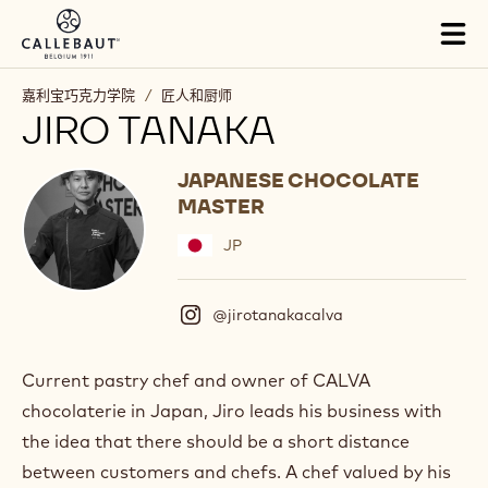
Skip to main content
Tog
mai
nav
嘉利宝巧克力学院
/
匠人和厨师
JIRO TANAKA
JAPANESE CHOCOLATE
MASTER
JP
@jirotanakacalva
(
I
n
s
Current pastry chef and owner of CALVA
t
chocolaterie in Japan, Jiro leads his business with
a
g
the idea that there should be a short distance
r
between customers and chefs. A chef valued by his
a