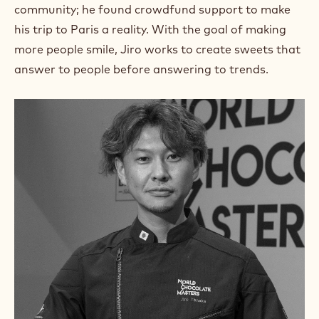
m
community; he found crowdfund support to make
)
his trip to Paris a reality. With the goal of making
.
more people smile, Jiro works to create sweets that
O
p
answer to people before answering to trends.
e
n
s
i
n
a
n
e
w
w
i
n
d
o
w
.