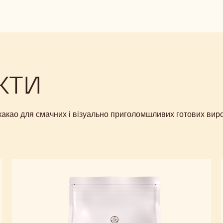
a
modal
window)
КТИ
 какао для смачних і візуально приголомшливих готових виро