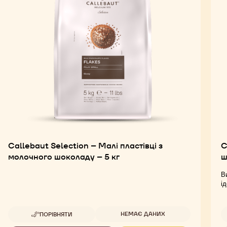
Callebaut Selection – Малі пластівці з
C
молочного шоколаду – 5 кг
ш
В
і
Доступна упаковка
НЕМАЄ ДАНИХ
ПОРІВНЯТИ
-
CALLEBAUT