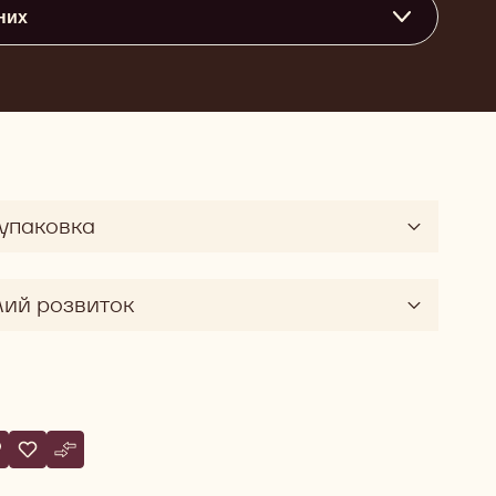
них
 упаковка
лий розвиток
tions
аписати коментар
 Callebaut Selection – Великі пластівці з темного шоколаду – 5 кг
Записати
- Callebaut Selection – Великі пластівці з темного шоколаду – 5
Порівняти
- Callebaut Selection – Великі пластівці з темного шоколад