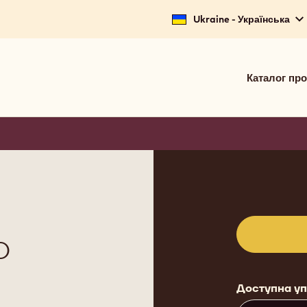
Ukraine - Українська
Main
Каталог про
navigat
Calleba
(basic)
Product
informat
О
Доступна у