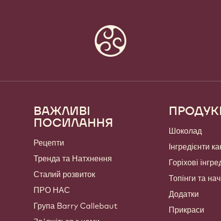
ВАЖЛИВІ
ПРОДУК
Footer
ПОСИЛАННЯ
Callebaut
Шоколад
Рецепти
Інгредієнти ка
Тренда та Натхнення
Горіхові інгре
Сталий розвиток
Топінги та на
ПРО НАС
Додатки
Група Barry Callebaut
Прикраси