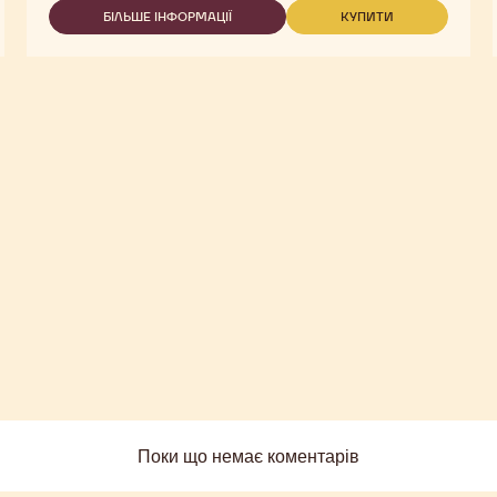
SELECTION
БІЛЬШЕ ІНФОРМАЦІЇ
КУПИТИ
-
-
–
CALLEBAUT
CALLEBAUT
МАЛІ
SELECTION
SELECTION
ПЛАСТІВЦІ
–
–
З
МАЛІ
МАЛІ
ТЕМНОГО
ПЛАСТІВЦІ
ПЛАСТІВЦІ
ШОКОЛАДУ
З
З
–
ТЕМНОГО
ТЕМНОГО
5
ШОКОЛАДУ
ШОКОЛАДУ
КГ
–
–
5
5
КГ
КГ
Поки що немає коментарів