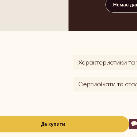
Немає да
Характеристики та
Сертифікати та ста
Ac
Де купити
Н
-
(opens