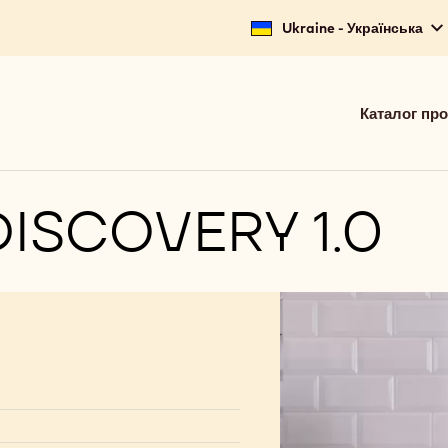
Ukraine - Українська
Main
Каталог про
navigat
Calleba
(basic)
ISCOVERY 1.0