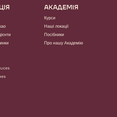
ЦІЯ
АКАДЕМІЯ
Курси
као
Наші локації
дієнти
Посібники
чинки
Про нашу Академію
auces
xes