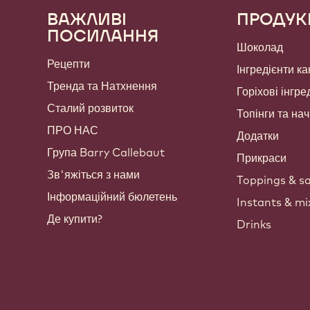
ВАЖЛИВІ
ПРОДУК
Footer
ПОСИЛАННЯ
Callebaut
Шоколад
Рецепти
Інгредієнти ка
Тренда та Натхнення
Горіхові інгре
Сталий розвиток
Топінги та на
ПРО НАС
Додатки
Група Barry Callebaut
Прикраси
Зв'яжіться з нами
Toppings & s
Інформаційний бюлетень
Instants & mi
Де купити?
Drinks