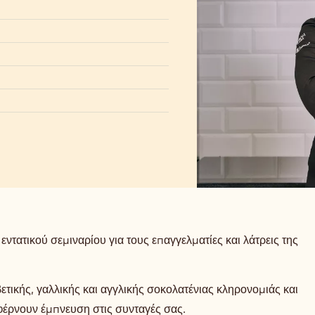
ντατικού σεμιναρίου για τους επαγγελματίες και λάτρεις της
λβετικής, γαλλικής και αγγλικής σοκολατένιας κληρονομιάς και
 φέρνουν έμπνευση στις συνταγές σας.