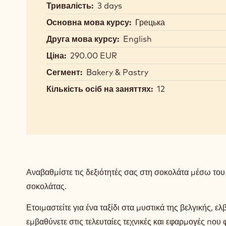
Тривалість:
3 days
Основна мова курсу:
Грецька
Друга мова курсу:
English
Ціна:
290.00 EUR
Сегмент:
Bakery & Pastry
Кількість осіб на заняттях:
12
Αναβαθμίστε τις δεξιότητές σας στη σοκολάτα μέσω του ε
σοκολάτας.
Ετοιμαστείτε για ένα ταξίδι στα μυστικά της βελγικής, ε
εμβαθύνετε στις τελευταίες τεχνικές και εφαρμογές που