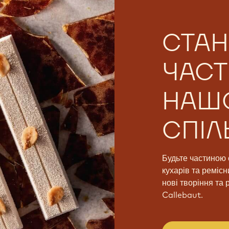
СТАН
ЧАС
НАШ
СПІЛ
Будьте частиною 
кухарів та ремісн
нові творіння та 
Callebaut.