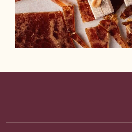
Website
info