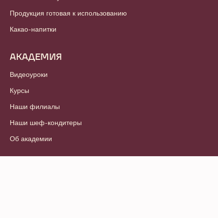
Продукция готовая к использованию
Какао-напитки
АКАДЕМИЯ
Видеоуроки
Курсы
Наши филиалы
Наши шеф-кондитеры
Об академии
© 2021 - 2026
Callebaut
.
Все права защищены
Footer
Условия и положения
-
Политика конфиденциальности