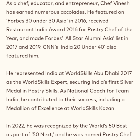
As a chef, educator, and entrepreneur, Chef Vinesh
n
a
has earned numerous accolades. He featured on
n
‘Forbes 30 under 30 Asia’ in 2016, received
e
w
Restaurant India Award 2016 for Pastry Chef of the
w
Year, and made Forbes’ ‘All Star Alumni Asia’ list in
i
n
2017 and 2019. CNN’s ‘India 20 Under 40’ also
d
featured him.
o
w
.
He represented India at WorldSkills Abu Dhabi 2017
as the WorldSkills Expert, securing India’s first Silver
Medal in Pastry Skills. As National Coach for Team
India, he contributed to their success, including a
Medallion of Excellence at WorldSkills Kazan.
In 2022, he was recognized by the World’s 50 Best
as part of ’50 Next,’ and he was named Pastry Chef