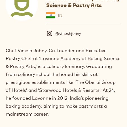
Science & Pastry Arts
IN
@vineshjohny
(
I
n
s
Chef Vinesh Johny, Co-founder and Executive
t
Pastry Chef at ‘Lavonne Academy of Baking Science
a
g
& Pastry Arts,’ is a culinary luminary. Graduating
r
from culinary school, he honed his skills at
a
m
prestigious establishments like ‘The Oberoi Group
)
of Hotels’ and ‘Starwood Hotels & Resorts.’ At 24,
.
he founded Lavonne in 2012, India’s pioneering
O
p
baking academy, aiming to make pastry arts a
e
mainstream career.
n
s
i