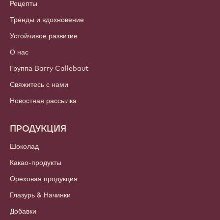
АККАУНТЫ И НАСТРОЙКИ
Войти
Подписаться
Russia - Русский
ВАЖНЫЕ ССЫЛКИ
Footer
Callebaut
Рецепты
Тренды и вдохновение
Устойчивое развитие
О нас
Группа Barry Callebaut
Свяжитесь с нами