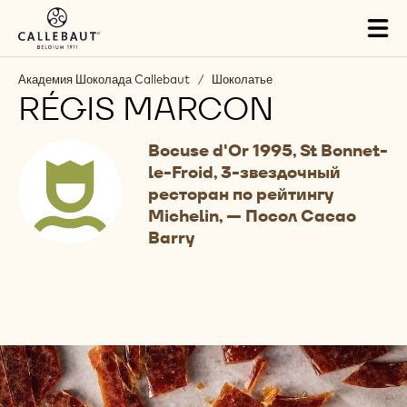
Skip to main content
Close
You are viewing this page in Russia - Русский.
Switch regions if you would like to see the content for your
location.
Tog
mai
nav
Академия Шоколада Callebaut
/
Шоколатье
RÉGIS MARCON
Bocuse d'Or 1995, St Bonnet-
le-Froid, 3-звездочный