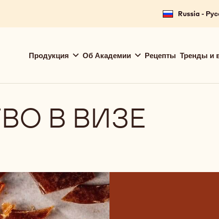
Russia - Ру
Main
Продукция
Об Академии
Рецепты
Тренды и 
navigation
Callebaut
ВО В ВИЗЕ