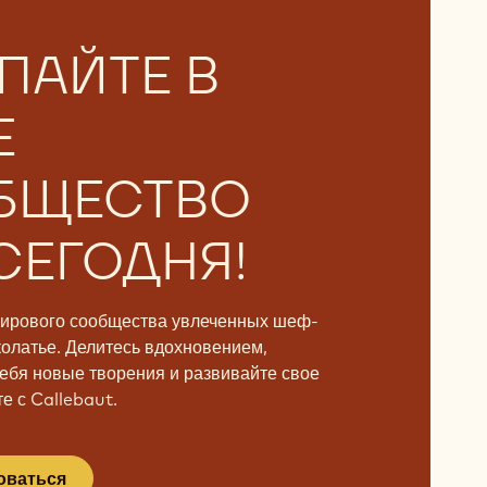
ПАЙТЕ В
Е
БЩЕСТВО
СЕГОДНЯ!
мирового сообщества увлеченных шеф-
колатье. Делитесь вдохновением,
ебя новые творения и развивайте свое
е с Callebaut.
оваться