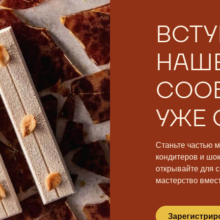
ВСТУ
НАШ
СОО
УЖЕ 
Станьте частью 
кондитеров и шо
открывайте для с
мастерство вмест
Зарегистрир