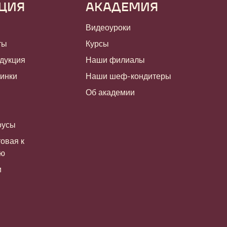
ЦИЯ
АКАДЕМИЯ
Видеоуроки
ты
Курсы
дукция
Наши филиалы
чинки
Наши шеф-кондитеры
Об академии
оусы
овая к
ию
и