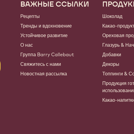
ВАЖНЫЕ ССЫЛКИ
ПРОДУК
Footer
Callebaut
Рецепты
Шоколад
Тренды и вдохновение
Какао-продук
Устойчивое развитие
Ореховая про
О нас
Глазурь & На
Группа Barry Callebaut
Добавки
Свяжитесь с нами
Декоры
Новостная рассылка
Топпинги & С
Продукция гот
использован
Какао-напитк