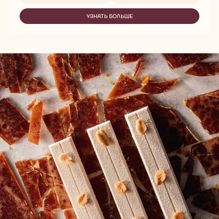
-
САХАРНАЯ
ГЛАЗУРЬ
УЗНАТЬ БОЛЬШЕ
-
MASSA
САХАРНАЯ
TICINO
ГЛАЗУРЬ
-
MASSA
2,5КГ
TICINO
-
2,5КГ