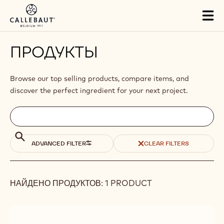
Skip to main content
Tog
mai
nav
ПРОДУКТЫ
Browse our top selling products, compare items, and
discover the perfect ingredient for your next project.
Filters
Filters:
Поиск
search
Поиск
ADVANCED FILTER
CLEAR FILTERS
НАЙДЕНО ПРОДУКТОВ: 1 PRODUCT
Results