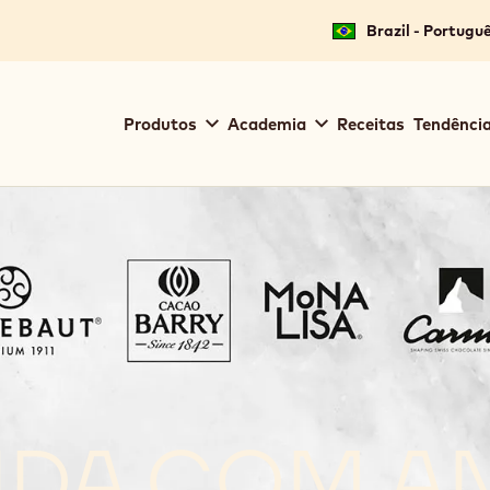
Brazil - Portugu
Main
Produtos
Academia
Receitas
Tendência
navigation
Callebaut
NDA COM A