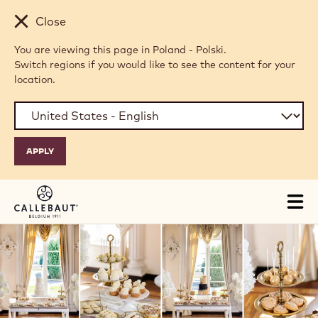
Skip to main content
Close
You are viewing this page in Poland - Polski.
Switch regions if you would like to see the content for your
location.
Tog
mai
nav