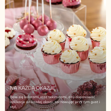
NA KAŻDĄ OKAZJĘ
Baw się kolorami oraz teksturami, aby dopasować
aplikacje do każdej okazji, zachowując przy tym gust i
styl.