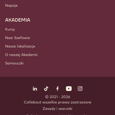
Napoje
AKADEMIA
Kursy
Nasi Szefowie
Nasze lokalizacje
O naszej Akademii
Samouczki
Obserwuj nas
LinkedIn
TikTok
Opens in a new window.
Opens in a new window.
Facebook
YouTube
Opens in a new window
Instagram
Opens in a new w
Opens in
© 2021 - 2026
Callebaut
.
wszelkie prawa zastrzeżone
Footer
Zasady i warunki
-