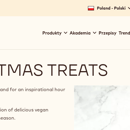
Poland - Polski
Main
Produkty
Akademia
Przepisy
Trend
navigation
Callebaut
TMAS TREATS
nd for an inspirational hour
ion of delicious vegan
 season.