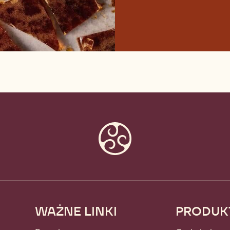
WAŻNE LINKI
PRODUK
Footer
Callebaut