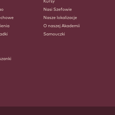
Kursy
ao
Nasi Szefowie
zechowe
Nasze lokalizacje
ienia
O naszej Akademii
adki
Samouczki
szanki