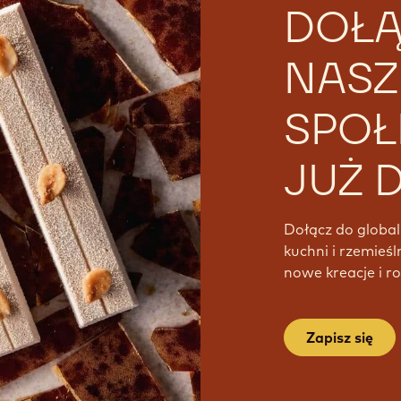
DOŁĄ
NASZ
SPOŁ
JUŻ D
Dołącz do global
kuchni i rzemieśl
nowe kreacje i ro
Zapisz się