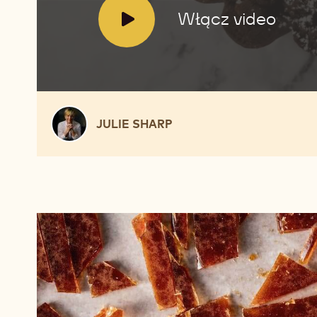
V
Włącz video
i
d
e
o
:
Julie
JULIE SHARP
Sharp