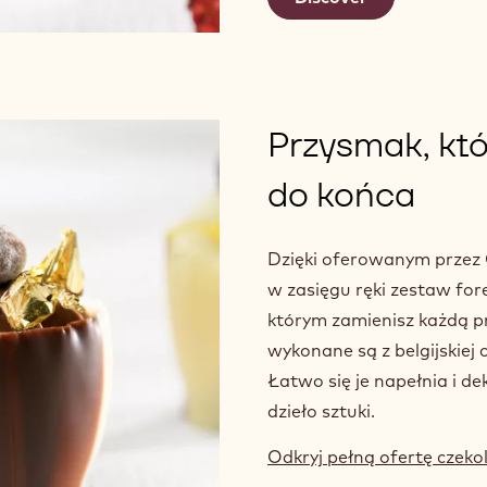
Przysmak, kt
do końca
Dzięki oferowanym przez
w zasięgu ręki zestaw fore
którym zamienisz każdą pr
wykonane są z belgijskiej
Łatwo się je napełnia i de
dzieło sztuki.
Odkryj pełną ofertę cze