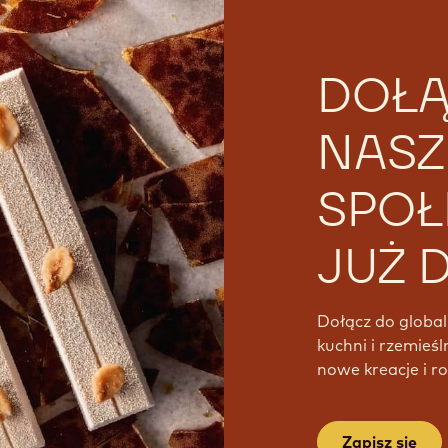
DOŁĄ
NASZ
SPOŁ
JUŻ D
Dołącz do global
kuchni i rzemieśl
nowe kreacje i ro
Zapisz się