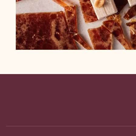
Website
info