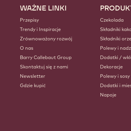
WAŻNE LINKI
PRODUK
Footer
Callebaut
Przepisy
Czekolada
Trendy i Inspiracje
Składniki kak
Zrównoważony rozwój
Składniki or
O nas
Polewy i nadz
Barry Callebaut Group
Dodatki / wkl
Skontaktuj się z nami
Dekoracje
Newsletter
Polewy i sosy
Gdzie kupić
Dodatki i mie
Napoje