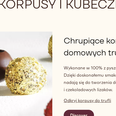
ORPUSY I KUBECZ
Chrupiące ko
domowych tru
Wykonane w 100% z pysznej 
Dzięki doskonałemu smako
nadają się do tworzenia d
i czekoladowych lizaków.
Odkryj korpusy do trufli
Discover