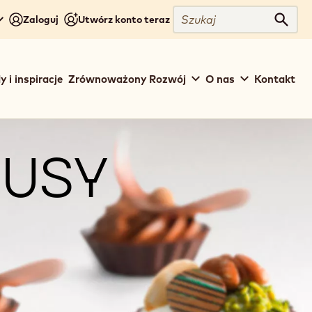
Szukaj
Zaloguj
Utwórz konto teraz
Szuka
y i inspiracje
Zrównoważony Rozwój
O nas
Kontakt
USY