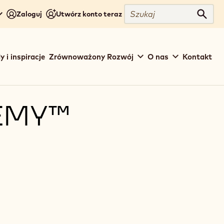
Szukaj
Zaloguj
Utwórz konto teraz
Szuka
y i inspiracje
Zrównoważony Rozwój
O nas
Kontakt
EMY™