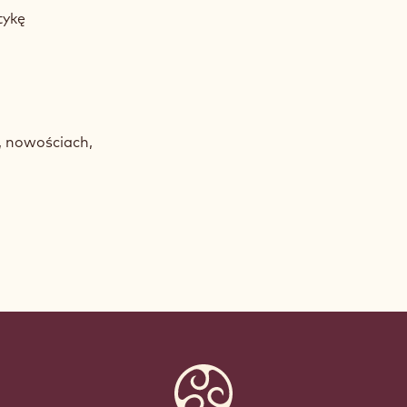
tykę
h, nowościach,