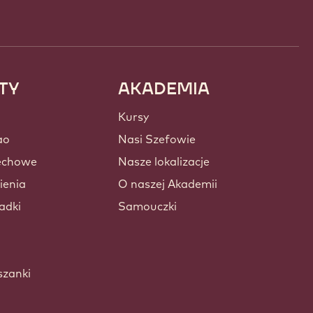
TY
AKADEMIA
Kursy
ao
Nasi Szefowie
zechowe
Nasze lokalizacje
ienia
O naszej Akademii
adki
Samouczki
szanki