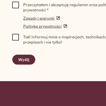
Przeczytałem i akceptuję regulamin oraz poli
prywatności
*
Zasady i warunki
(opens
in
Polityka prywatności
(opens
a
in
new
Tak! Informuj mnie o inspiracjach, technikac
a
window)
przepisach i nie tylko!
new
window)
Website