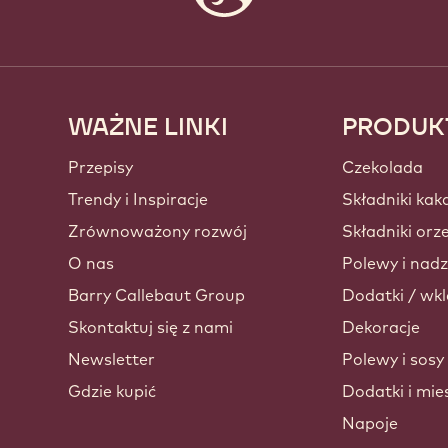
WAŻNE LINKI
PRODUK
Footer
Callebaut
Przepisy
Czekolada
Trendy i Inspiracje
Składniki kak
Zrównoważony rozwój
Składniki or
O nas
Polewy i nadz
Barry Callebaut Group
Dodatki / wkl
Skontaktuj się z nami
Dekoracje
Newsletter
Polewy i sosy
Gdzie kupić
Dodatki i mie
Napoje