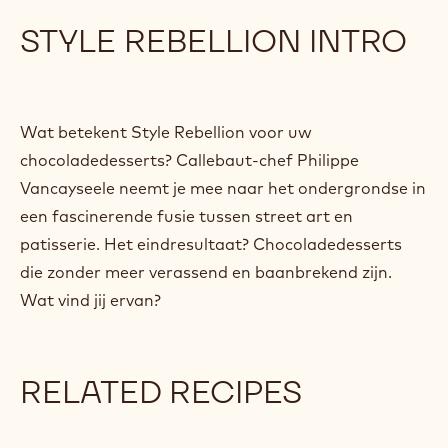
p
s
STYLE REBELLION INTRO
:
/
/
y
o
Wat betekent Style Rebellion voor uw
u
chocoladedesserts? Callebaut-chef Philippe
t
Vancayseele neemt je mee naar het ondergrondse in
u
.
een fascinerende fusie tussen street art en
b
patisserie. Het eindresultaat? Chocoladedesserts
e
die zonder meer verassend en baanbrekend zijn.
/
1
Wat vind jij ervan?
k
g
Z
D
RELATED RECIPES
m
X
k