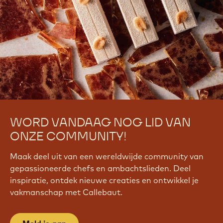
G
&
c
c
_
l
a
n
g
_
p
r
WORD VANDAAG NOG LID VAN
e
ONZE COMMUNITY!
f
=
Maak deel uit van een wereldwijde community van
n
l
gepassioneerde chefs en ambachtslieden. Deel
inspiratie, ontdek nieuwe creaties en ontwikkel je
vakmanschap met Callebaut.