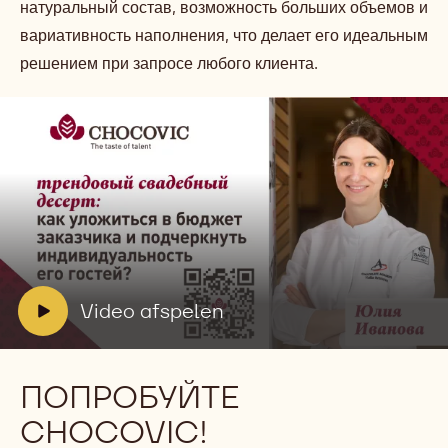
натуральный состав, возможность больших объемов и
вариативность наполнения, что делает его идеальным
решением при запросе любого клиента.
Video
afspelen:
Video
afspelen
V
Video afspelen
i
d
e
ПОПРОБУЙТЕ
o
CHOCOVIC!
: