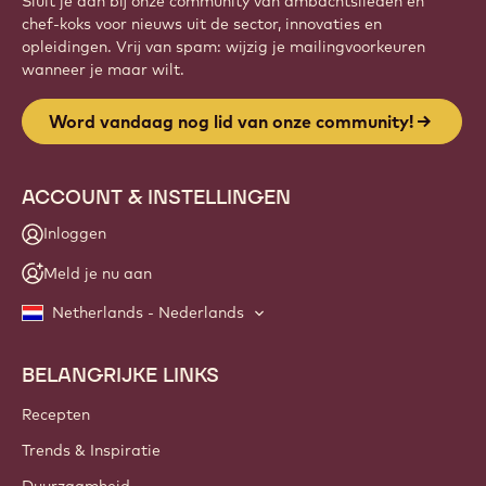
Sluit je aan bij onze community van ambachtslieden en
chef-koks voor nieuws uit de sector, innovaties en
opleidingen. Vrij van spam: wijzig je mailingvoorkeuren
wanneer je maar wilt.
Word vandaag nog lid van onze community!
ACCOUNT & INSTELLINGEN
Inloggen
Meld je nu aan
Netherlands - Nederlands
BELANGRIJKE LINKS
Footer
Callebaut
Recepten
Trends & Inspiratie