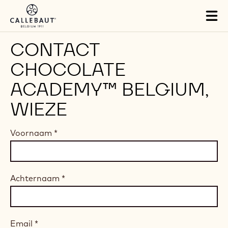
Skip to main content
Tog
mai
nav
CONTACT
CHOCOLATE
ACADEMY™ BELGIUM,
WIEZE
Voornaam
*
Achternaam
*
Email
*