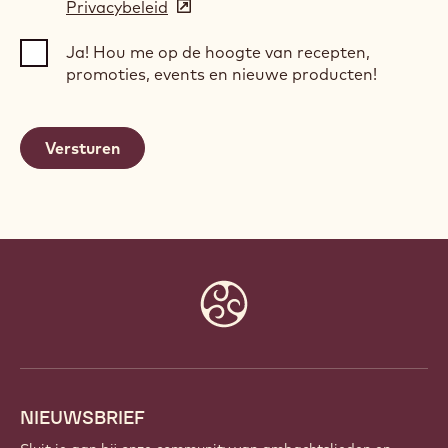
Privacybeleid
(opens
a
in
new
Ja! Hou me op de hoogte van recepten,
a
window)
promoties, events en nieuwe producten!
new
window)
Website
info
NIEUWSBRIEF