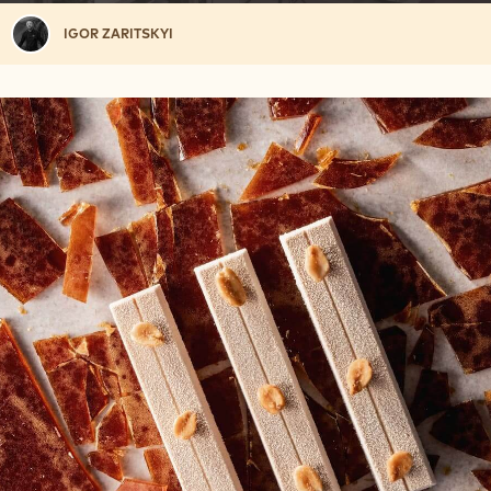
d
を
Igor
再
IGOR ZARITSKYI
e
生
Zaritskyi
o
: