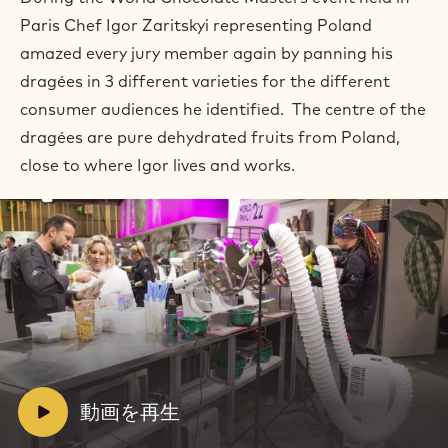
Paris Chef Igor Zaritskyi representing Poland
amazed every jury member again by panning his
dragées in 3 different varieties for the different
consumer audiences he identified.⁠ ⁠ The centre of the
dragées are pure dehydrated fruits from Poland,
close to where Igor lives and works.
動
画
を
再
生:
V
動画を再生
動
i
画