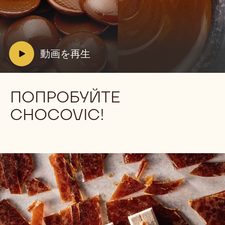
動
画
を
再
生:
V
動画を再生
動
i
画
d
を
再
e
ПОПРОБУЙТЕ
生
o
CHOCOVIC!
: