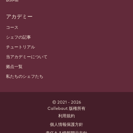
アカデミー
コース
シェフの記事
チュートリアル
当アカデミーについて
拠点一覧
私たちのシェフたち
© 2021 - 2026
Callebaut
.
版権所有
Footer
利用規約
-
個人情報保護方針
meta
責任ある情報開示方針