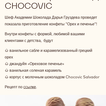
CHOCOVIC
Шеф Академии Шоколада Дарья Груздева проведет
показала приготовление конфеты “Орех и печенье”!
Внутри конфеты с формой, любимой вашими
клиентами с детства, будут
🌰 ванильное сабле и карамелизованный грецкий
орех
🌰 джандуйя «Ореховое печенье»
🌰 ванильная cоленая карамель
🌰 корпус с молочным шоколадом Chocovic Salvador
Рецепт по
ссылке
.