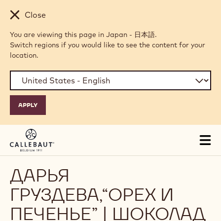
Skip to main content
Close
You are viewing this page in Japan - 日本語.
Switch regions if you would like to see the content for your
location.
Tog
mai
nav
ДАРЬЯ
ГРУЗДЕВА,“ОРЕХ И
ПЕЧЕНЬЕ” | ШОКОЛАД