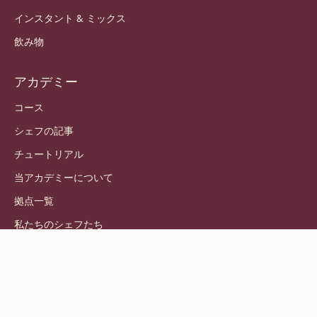
インスタント & ミックス
飲み物
アカデミー
コース
シェフの記事
チュートリアル
当アカデミーについて
拠点一覧
私たちのシェフたち
© 2021 - 2026
Callebaut
.
版権所有
Footer