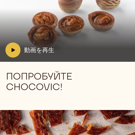
動
画
を
再
生:
V
動画を再生
動
i
画
d
を
再
e
ПОПРОБУЙТЕ
生
o
CHOCOVIC!
: