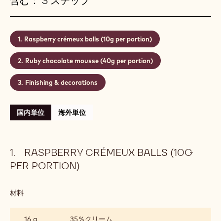
minute servings into next-level creations. And add
innovating showstoppers to your menu in a
heartbeat.
レベル:
初級レベル
分量:
15 plated desserts
含む： 3 ステップ
Raspberry crémeux balls (10g per portion)
Ruby chocolate mousse (40g per portion)
Finishing & decorations