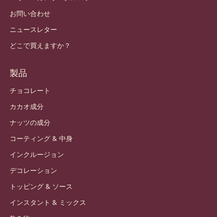
Japan - 日本語
重要なリンク
Footer
Callebaut
レシピ
トレンドとインスピレーション
持続可能性
私たちについて
バリー・カレボーグループ
お問い合わせ
ニュースレター
どこで買えますか？
製品
チョコレート