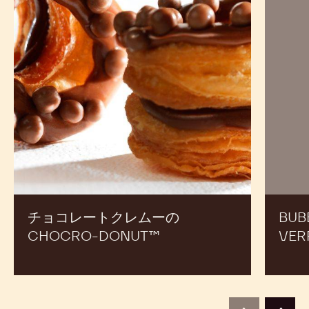
レシピ
売上アップのための新メニュー開発の参考にご活用くだ
さい。
チ
Bubbly
ョ
Gold
コ
caramel
レ
verrines
ー
ト
ク
レ
ム
ー
の