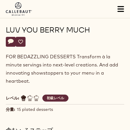
Skip to main content
Close
You are viewing this page in Japan - 日本語.
Switch regions if you would like to see the content for your
location.
Tog
mai
nav
LUV YOU BERRY MUCH
Actions
コメント
- Luv you berry much
保存
- Luv you berry much
FOR BEDAZZLING DESSERTS Transform à la