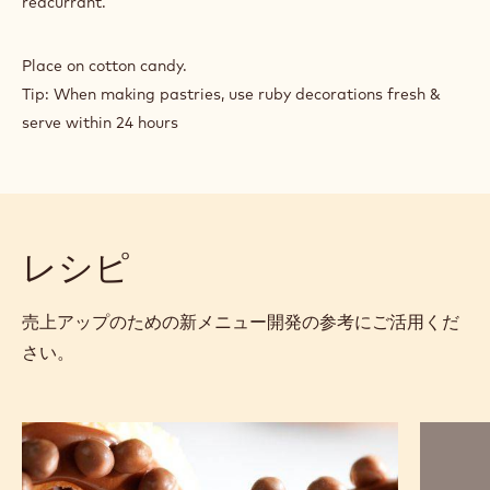
フリーズドライスグリ
綿菓子
作り方
:
FINISHING
&
Use one dome for the base. Pipe in ruby chocolate mousse
DECORATIONS
and insert ruby crémeux ball. Cut out circle from second
dome and place on top of base. Decorate hole with
redcurrant.
Place on cotton candy.
Tip: When making pastries, use ruby decorations fresh &
serve within 24 hours