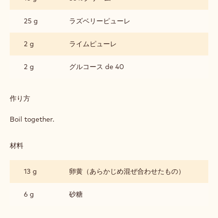
国内単位
海外単位
RASPBERRY CRÉMEUX BALLS (10G
PER PORTION)
材料
:
RASPBERRY
CRÉMEUX
16 g
35％クリーム
BALLS
(10G
PER
25 g
ラズベリーピューレ
PORTION)
2 g
ライムピューレ
2 g
グルコース de 40