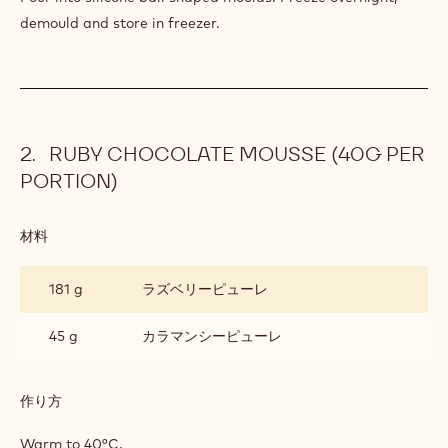
PER
PORTION)
2 g
無塩バター
6 g
ゼラチンの塊
作り方
:
RASPBERRY
CRÉMEUX
Mix into anglaise until homogenous.
BALLS
(10G
PER
Pour into silicone ball shaped moulds. Freeze overnight,
PORTION)
demould and store in freezer.
RUBY CHOCOLATE MOUSSE (40G PER
PORTION)