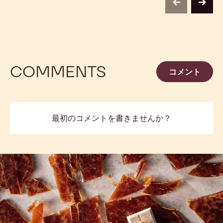
CHOCRO-
DONUT™
チョコレートクレムーの
BUB
CHOCRO-DONUT™
VER
previous
next
COMMENTS
コメント