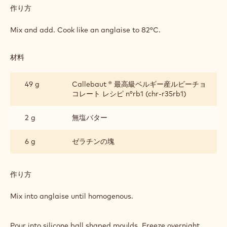
作り方
:
RASPBERRY
CRÉMEUX
Boil together.
BALLS
(10G
PER
材料
:
PORTION)
RASPBERRY
CRÉMEUX
13 g
卵黄（あらかじめ混ぜ合わせたもの）
BALLS
(10G
PER
6 g
砂糖
PORTION)
作り方
:
RASPBERRY
CRÉMEUX
Mix and add. Cook like an anglaise to 82°C.
BALLS
(10G
PER
材料
:
PORTION)
RASPBERRY
CRÉMEUX
49 g
Callebaut ® 最高級ベルギー産ルビーチョ
BALLS
コレート レシピ n°rb1 (chr-r35rb1)
(10G