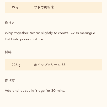
作り方
:
RUBY
CHOCOLATE
Mix and melt to 35°C. Add and mix well.
MOUSSE
(40G
PER
材料
:
PORTION)
RUBY
CHOCOLATE
32 g
卵白
MOUSSE
(40G
PER
16 g
ブドウ糖
PORTION)
19 g
ブドウ糖粉末
作り方
:
RUBY
CHOCOLATE
Whip together. Warm slightly to create Swiss meringue.
MOUSSE
Fold into puree mixture
(40G
PER