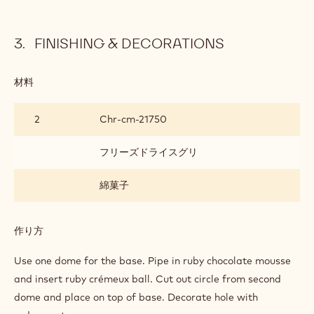
PORTION)
材料
:
RUBY
CHOCOLATE
226 g
ホイップクリーム 35
MOUSSE
(40G
PER
PORTION)
作り方
:
RUBY
CHOCOLATE
Add and let set in fridge for 30 mins.
MOUSSE
(40G
PER
PORTION)
FINISHING & DECORATIONS
材料
:
FINISHING
&
2
Chr-cm-21750
DECORATIONS