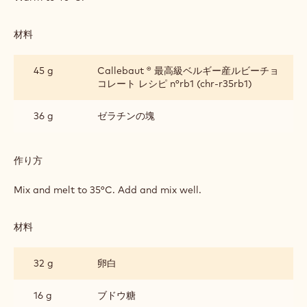
材料
:
RUBY
CHOCOLATE
181 g
ラズベリーピューレ
MOUSSE
(40G
PER
45 g
カラマンシーピューレ
PORTION)
作り方
:
RUBY
CHOCOLATE
Warm to 40°C.
MOUSSE
(40G
PER
材料
:
PORTION)
RUBY
CHOCOLATE
45 g
Callebaut ® 最高級ベルギー産ルビーチョ
MOUSSE
コレート レシピ n°rb1 (chr-r35rb1)
(40G
PER
PORTION)
36 g
ゼラチンの塊