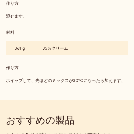
ア
ー
作り方
:
ト
ミ
バ
ル
沸騰させたら、半量を卵黄のミックスにかけます。 よく混ぜた
バ
ク
ロ
ら、82°Cにして全体を湯通しします。
チ
ア
ョ
コ
材料
:
レ
ミ
ー
ル
ト
30 g
ゼラチンの塊
ク
バ
チ
バ
ョ
ロ
コ
作り方
:
ア
レ
ミ
ー
ル
混ぜます。
ト
ク
バ
チ
バ
ョ
材料
:
ロ
コ
ミ
ア
レ
ル
361 g
35％クリーム
ー
ク
ト
チ