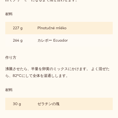
材料
:
ミ
ル
54 g
上白糖
ク
チ
ョ
64 g
卵黄
コ
レ
ー
作り方
:
ト
ミ
バ
ル
白くクリーミーになるまで混ぜ合わせます。
バ
ク
ロ
チ
ア
ョ
材料
:
コ
ミ
レ
ル
227 g
Plnotučné mléko
ー
ク
ト
チ
バ
ョ
264 g
カレボー Ecuador
バ
コ
ロ
レ