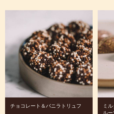
ECUADOR
レシピ
売上アップのための新メニュー開発の参考にご活用くだ
さい。
チ
ミ
ョ
ル
コ
ク
レ
チ
ー
ョ
ト
コ