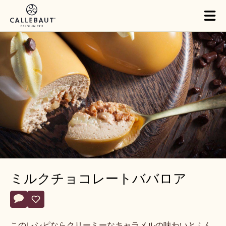
Skip to main content
Close
You are viewing this page in Japan - 日本語.
Switch regions if you would like to see the content for your
location.
Tog
mai
nav