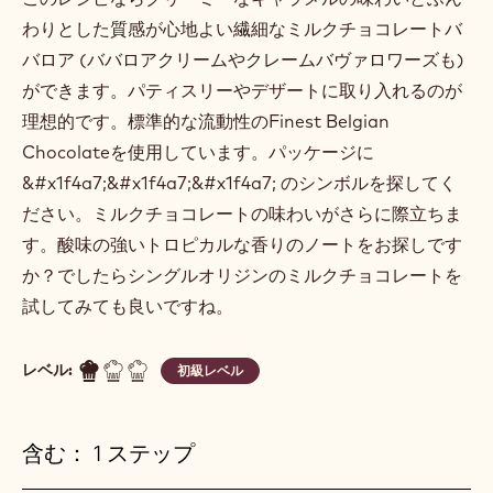
ミルクチョコレートババロア
Actions
コメント
- ミルクチョコレートババロア
保存
- ミルクチョコレートババロア
このレシピならクリーミーなキャラメルの味わいとふん
わりとした質感が心地よい繊細なミルクチョコレートバ
バロア (ババロアクリームやクレームバヴァロワーズも)
ができます。パティスリーやデザートに取り入れるのが
理想的です。標準的な流動性のFinest Belgian
Chocolateを使用しています。パッケージに
&#x1f4a7;&#x1f4a7;&#x1f4a7; のシンボルを探してく
ださい。ミルクチョコレートの味わいがさらに際立ちま