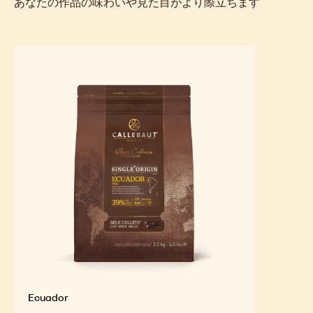
バ
ョ
バ
コ
作り方
:
ロ
レ
ミ
ア
ー
ル
ホイップして、先ほどのミックスが30°Cになったら加えます。
ト
ク
バ
チ
バ
ョ
ロ
コ
ア
レ
ー
おすすめの製品
ト
バ
バ
あなたの作品の味わいや見た目がより際立ちます
ロ
ア