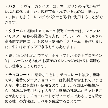
・
バター： 
ヴィーガンバターは、マーガリンの時代からず
いぶん進化しました。現在市販されているものは、味もよ
く、体にもよく、レシピでバターと同様に使用することがで
きます。
・
クリーム：
 植物由来ミルクの製造メーカーは、シェフや
バリスタ、顧客の要望を取り入れ、プラントベースミルクを
高脂肪で濃厚にし、乳製品不使用の「クリーム」を作りまし
た。中にはホイップできるものもあります。
・
卵：
卵は少し厄介ですが、ホイップしたポテトプロテイン
*は、ムースやその他のお菓子のメレンゲの代わりに素晴ら
しい仕事をしてくれます。
・
チョコレート：
 意外なことに、チョコレートは少し複雑
です。定番のダークチョコレートは乳製品が含まれていませ
んが、本当に乳製品不使用なのでしょうか？加工や機械か
ら、乳製品不使用のはずの食品に微量の乳製品が含まれるこ
とがあります。チョコレートがヴィーガンであることを確か
める唯一の方法は、ラベルを確認することです。