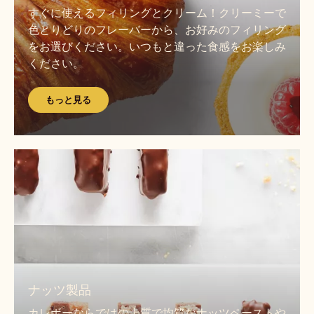
と
すぐに使えるフィリングとクリーム！クリーミーで
見
色とりどりのフレーバーから、お好みのフィリング
る
をお選びください。いつもと違った食感をお楽しみ
ください。
もっと見る
も
っ
と
見
る
も
っ
ナッツ製品
と
カレボーならではの上質で均質なナッツペーストや