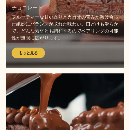
っ
チョコレート
と
フルーティーな甘い香りとカカオの苦みが溶け合っ
見
た絶妙にバランスが取れた味わい。口どけも滑らか
る
で、どんな素材とも調和するのでペアリングの可能
性が無限に広がります。
もっと見る
も
っ
と
見
る
も