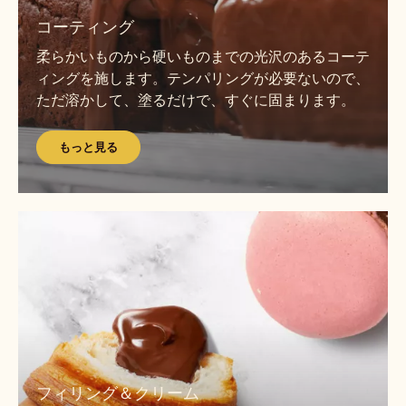
っ
コーティング
と
柔らかいものから硬いものまでの光沢のあるコーテ
見
ィングを施します。テンパリングが必要ないので、
る
ただ溶かして、塗るだけで、すぐに固まります。
もっと見る
も
っ
と
見
る
も
っ
フィリング＆クリーム