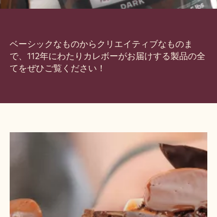
ベーシックなものからクリエイティブなものま
で、112年にわたりカレボーがお届けする製品の全
てをぜひご覧ください！
も
っ
と
見
る
も