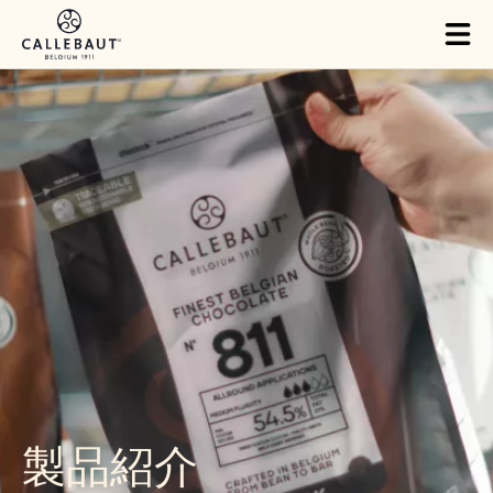
Skip to main content
Tog
mai
nav
製品紹介