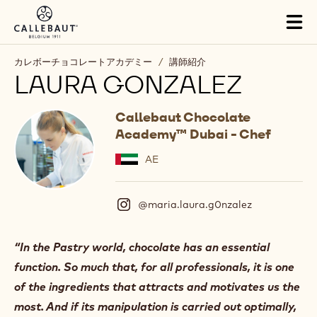
Skip to main content
Tog
mai
nav
カレボーチョコレートアカデミー
/
講師紹介
LAURA GONZALEZ
Callebaut Chocolate
Academy™ Dubai - Chef
AE
@maria.laura.g0nzalez
(
I
n
s
“In the Pastry world, chocolate has an essential
t
function. So much that, for all professionals, it is one
a
g
of the ingredients that attracts and motivates us the
r
most. And if its manipulation is carried out optimally,
a