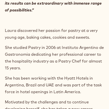
m
its results can be extraordinary with immense range
)
of possibilities.”
.
O
p
e
Laura discovered her passion for pastry at a very
n
s
young age, baking cakes, cookies and sweets.
i
n
She studied Pastry in 2006 at Instituto Argentino de
a
n
Gastronomia dedicating her professional career to
e
the hospitality industry as a Pastry Chef for almost
w
w
15 years.
i
n
She has been working with the Hyatt Hotels in
d
Argentina, Brazil and UAE and was part of the task
o
w
force in hotel openings in Latin America.
.
Motivated by the challenges and to continue
developing herself, she has taken a new career