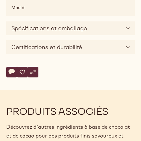
Mould
Spécifications et emballage
Certifications et durabilité
Actions
Écrire un commentaire
- Tablette Urban Style
Sauvegarder
- Tablette Urban Style
Comparer
- Tablette Urban Style
PRODUITS ASSOCIÉS
Découvrez d'autres ingrédients à base de chocolat
et de cacao pour des produits finis savoureux et