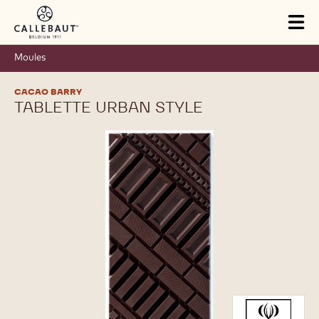
Skip to main content
Tog
mai
nav
Moules
CACAO BARRY
TABLETTE URBAN STYLE