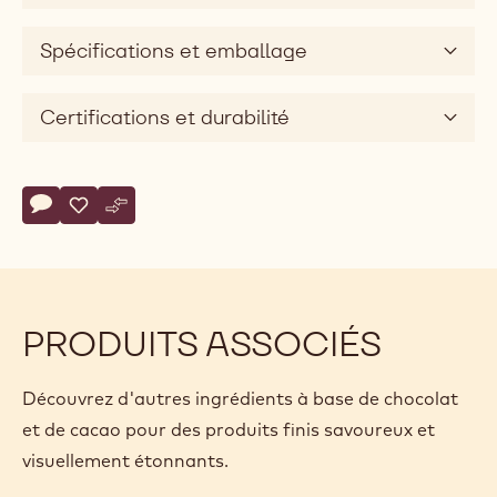
Spécifications et emballage
Certifications et durabilité
Actions
Écrire un commentaire
- Petite Poule
Sauvegarder
- Petite Poule
Comparer
- Petite Poule
PRODUITS ASSOCIÉS
Découvrez d'autres ingrédients à base de chocolat
et de cacao pour des produits finis savoureux et
visuellement étonnants.