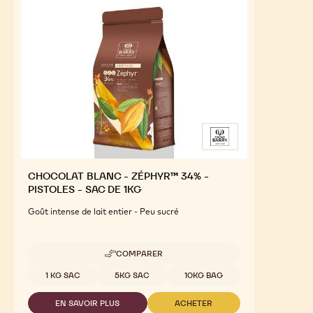
CHOCOLAT BLANC - ZÉPHYR™ 34% -
PISTOLES - SAC DE 1KG
Goût intense de lait entier - Peu sucré
COMPARER
-
CHOCOLAT
Tailles disponibles
1 KG SAC
5KG SAC
10KG BAG
BLANC
-
EN SAVOIR PLUS
ACHETER
ZÉPHYR™
-
-