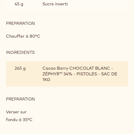
45 g
Sucre inverti
PREPARATION
:
CRÉMEUX
FRAISE
Chauffer à 80°C
INGREDIENTS
:
CRÉMEUX
FRAISE
265 g
Cacao Barry CHOCOLAT BLANC -
ZÉPHYR™ 34% - PISTOLES - SAC DE
1KG
PREPARATION
:
CRÉMEUX
FRAISE
Verser sur
fondu à 35°C