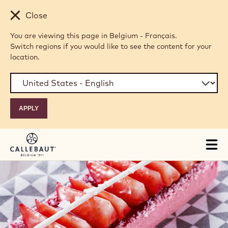
Skip to main content
Close
You are viewing this page in Belgium - Français.
Switch regions if you would like to see the content for your
location.
Tog
mai
nav