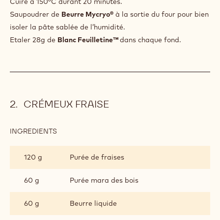
Cuire à 150°C durant 20 minutes.
Saupoudrer de
Beurre Mycryo®
à la sortie du four pour bien
isoler la pâte sablée de l’humidité.
Etaler 28g de
Blanc Feuilletine™
dans chaque fond.
CRÉMEUX FRAISE
INGREDIENTS
:
CRÉMEUX
FRAISE
120 g
Purée de fraises
60 g
Purée mara des bois
60 g
Beurre liquide