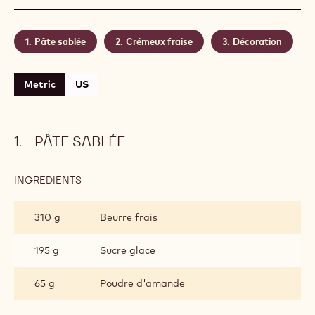
Pâte sablée
Crémeux fraise
Décoration
Metric
US
PÂTE SABLÉE
INGREDIENTS
:
PÂTE
SABLÉE
310 g
Beurre frais
195 g
Sucre glace
65 g
Poudre d'amande