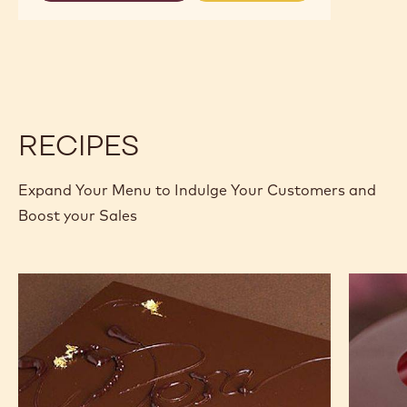
34%
CHOCOLAT
CHOCOLAT
-
BLANC
BLANC
PISTOLES
-
-
-
ZÉPHYR™
ZÉPHYR™
SAC
34%
34%
DE
-
-
1KG
PISTOLES
PISTOLES
-
-
SAC
SAC
RECIPES
DE
DE
1KG
1KG
Expand Your Menu to Indulge Your Customers and
Boost your Sales
Opéra
L'Alto