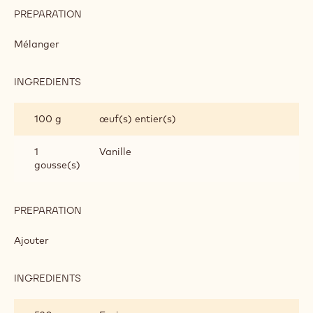
PREPARATION
:
PÂTE
SABLÉE
Mélanger
INGREDIENTS
:
PÂTE
SABLÉE
100 g
œuf(s) entier(s)
1
Vanille
gousse(s)
PREPARATION
:
PÂTE
SABLÉE
Ajouter
INGREDIENTS
:
PÂTE
SABLÉE