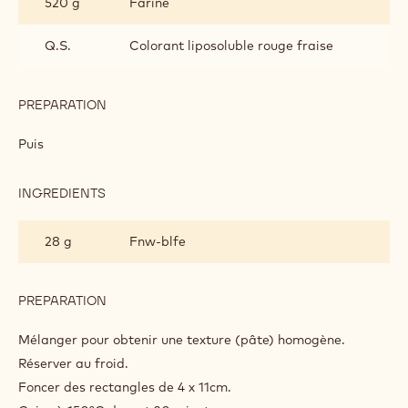
520 g
Farine
Q.S.
Colorant liposoluble rouge fraise
PREPARATION
:
PÂTE
SABLÉE
Puis
INGREDIENTS
:
PÂTE
SABLÉE
28 g
Fnw-blfe
PREPARATION
:
PÂTE
SABLÉE
Mélanger pour obtenir une texture (pâte) homogène.
Réserver au froid.
Foncer des rectangles de 4 x 11cm.