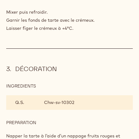
Mixer puis refroidir.
Garnir les fonds de tarte avec le crémeux.
Laisser figer le crémeux à +4°C.
DÉCORATION
INGREDIENTS
:
DÉCORATION
Q.S.
Chw-sv-10302
PREPARATION
:
DÉCORATION
Napper la tarte à l’aide d’un nappage fruits rouges et