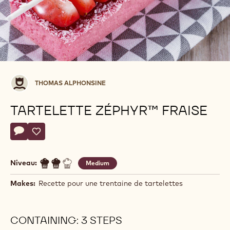
Thomas
THOMAS ALPHONSINE
Alphonsine
TARTELETTE ZÉPHYR™ FRAISE
Actions
Écrire un commentaire
- Tartelette Zéphyr™ Fraise
Sauvegarder
- Tartelette Zéphyr™ Fraise
Niveau:
Medium
Makes:
Recette pour une trentaine de tartelettes
CONTAINING: 3 STEPS