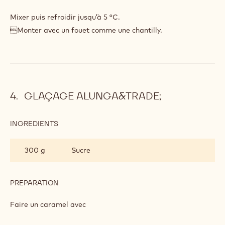
INGREDIENTS
:
CHANTILLY
LACTÉE
180 g
Cacao Barry COUVERTURE LACTÉE -
ALUNGA™ 41% - PISTOLES - 20KG
CARTON
PREPARATION
:
CHANTILLY
LACTÉE
Verser sur
Mixer puis refroidir jusqu’à 5 °C.
Monter avec un fouet comme une chantilly.
GLAÇAGE ALUNGA&TRADE;