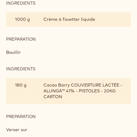
PASSION
Mixer.
Couler sur le biscuit madeleine à 30 °C.
CHANTILLY LACTÉE
INGREDIENTS
:
CHANTILLY
LACTÉE
1000 g
Crème à fouetter liquide
PREPARATION
:
CHANTILLY
LACTÉE
Bouillir