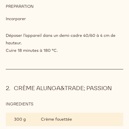
PREPARATION
:
BISCUITS
MADELEINE
Ajouter
MIEL
CANNELLE
INGREDIENTS
:
BISCUITS
MADELEINE
180 g
Beurre fondu à 50*c
MIEL
CANNELLE
PREPARATION
:
BISCUITS
MADELEINE
Incorporer
MIEL
CANNELLE
Déposer l’appareil dans un demi-cadre 40/60 à 4 cm de
hauteur.
Cuire 18 minutes à 180 °C.