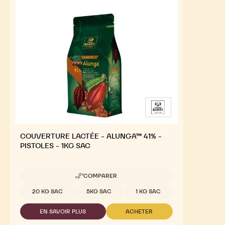
INGRÉDIENTS CLÉS
For an Optimal Taste and Visual Appeal of your
Finished Products