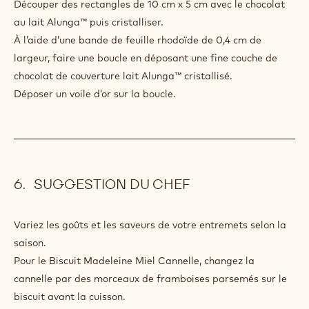
DÉCORS CHOCOLAT
INGREDIENTS
:
DÉCORS
CHOCOLAT
Cacao Barry COUVERTURE LACTÉE -
ALUNGA™ 41% - PISTOLES - 20KG
CARTON
PREPARATION
:
DÉCORS
CHOCOLAT
Découper des rectangles de 10 cm x 5 cm avec le chocolat
au lait Alunga™ puis cristalliser.
À l’aide d’une bande de feuille rhodoïde de 0,4 cm de
largeur, faire une boucle en déposant une fine couche de
chocolat de couverture lait Alunga™ cristallisé.
Déposer un voile d’or sur la boucle.