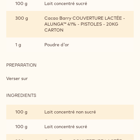
GLAÇAGE
ALUNGA&TRADE;
Décuire avec
Recompléter avec de l’eau si nécessaire pour avoir un poids
initial de 750 g.
INGREDIENTS
:
GLAÇAGE
ALUNGA&TRADE;
100 g
Lait concentré non sucré
100 g
Lait concentré sucré
300 g
Cacao Barry COUVERTURE LACTÉE -
ALUNGA™ 41% - PISTOLES - 20KG
CARTON
1 g
Poudre d'or