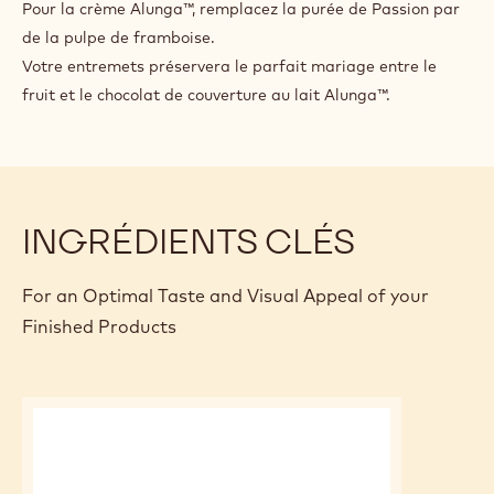
SUGGESTION DU CHEF
Variez les goûts et les saveurs de votre entremets selon la
saison.
Pour le Biscuit Madeleine Miel Cannelle, changez la
cannelle par des morceaux de framboises parsemés sur le
biscuit avant la cuisson.
Pour la crème Alunga™, remplacez la purée de Passion par
de la pulpe de framboise.
Votre entremets préservera le parfait mariage entre le
fruit et le chocolat de couverture au lait Alunga™.