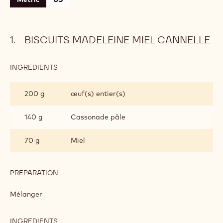
Biscuits madeleine miel cannelle
Crème Alunga™ passion
Chantilly lactée
Glaçage Alunga™
Décors chocolat
Suggestion du chef
Metric
US
BISCUITS MADELEINE MIEL CANNELLE
INGREDIENTS
:
BISCUITS
MADELEINE
200 g
œuf(s) entier(s)
MIEL