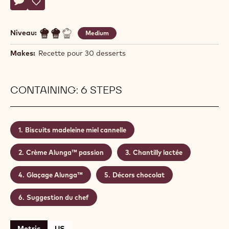
Martin
MARTIN DIEZ
Diez
PASSIONÉMENT CHOCOLAT
Actions
Écrire un commentaire
- Passionément chocolat
Sauvegarder
- Passionément chocolat
Niveau:
Medium
Makes:
Recette pour 30 desserts
CONTAINING: 6 STEPS