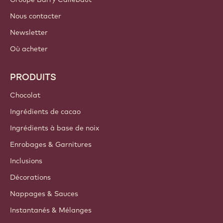
Belgium - Français
LIENS IMPORTANTS
Footer
Callebaut
Recettes
Tendances & Inspiration
Durabilité
A propos de nous
Groupe Barry Callebaut
Nous contacter
Newsletter
Où acheter
PRODUITS
Chocolat