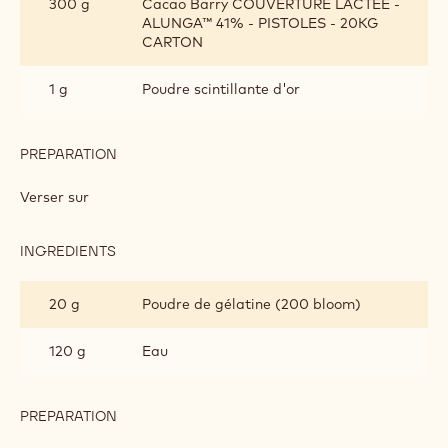
PREPARATION
:
GLAÇAGE
ALUNGA&TRADE;
Verser sur
INGREDIENTS
:
GLAÇAGE
ALUNGA&TRADE;
100 g
Lait concentré non sucré
100 g
Lait concentré sucré
300 g
Cacao Barry COUVERTURE LACTÉE -
ALUNGA™ 41% - PISTOLES - 20KG
CARTON
1 g
Poudre scintillante d'or
PREPARATION
:
GLAÇAGE
ALUNGA&TRADE;