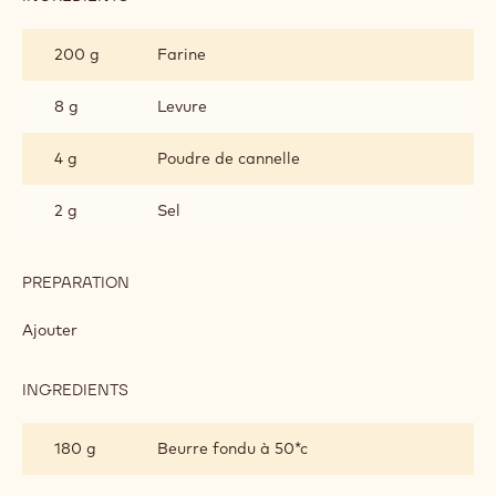
CANNELLE
140 g
Cassonade pâle
70 g
Miel
PREPARATION
:
BISCUITS
MADELEINE
Mélanger
MIEL
CANNELLE
INGREDIENTS
:
BISCUITS
MADELEINE
200 g
Farine
MIEL
CANNELLE
8 g
Levure
4 g
Poudre de cannelle
2 g
Sel