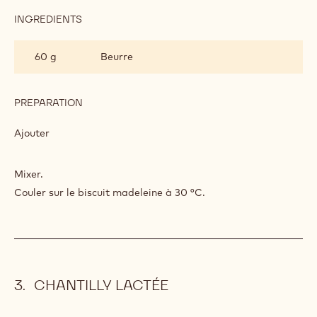
INGREDIENTS
:
CRÈME
ALUNGA&TRADE;
660 g
Cacao Barry COUVERTURE LACTÉE -
PASSION
ALUNGA™ 41% - PISTOLES - 20KG
CARTON
PREPARATION
:
CRÈME
ALUNGA&TRADE;
Verser sur
PASSION
INGREDIENTS
:
CRÈME
ALUNGA&TRADE;
60 g
Beurre
PASSION
PREPARATION
:
CRÈME
ALUNGA&TRADE;
Ajouter