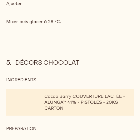
Verser sur
INGREDIENTS
:
GLAÇAGE
ALUNGA&TRADE;
20 g
Poudre de gélatine (200 bloom)
120 g
Eau
PREPARATION
:
GLAÇAGE
ALUNGA&TRADE;
Ajouter
Mixer puis glacer à 28 °C.