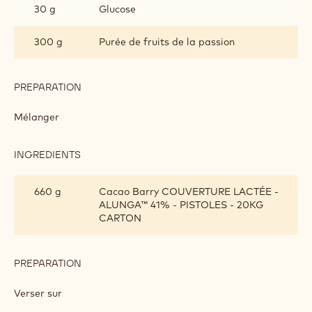
CRÈME ALUNGA&TRADE; PASSION
INGREDIENTS
:
CRÈME
ALUNGA&TRADE;
300 g
Crème fouettée
PASSION
30 g
Glucose
300 g
Purée de fruits de la passion
PREPARATION
:
CRÈME
ALUNGA&TRADE;
Mélanger
PASSION