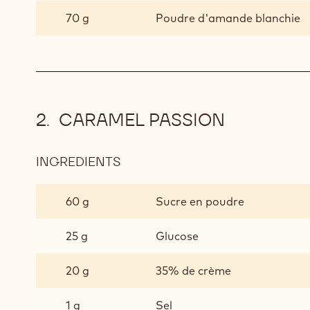
70 g
Poudre d'amande blanchie
CARAMEL PASSION
INGREDIENTS
:
CARAMEL
PASSION
60 g
Sucre en poudre
25 g
Glucose
20 g
35% de crème
1 g
Sel