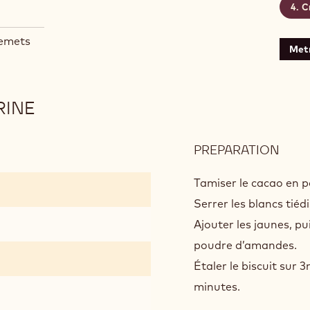
C
remets
Metr
RINE
PREPARATION
:
BISC
CHO
Tamiser le cacao en p
SAN
Serrer les blancs tiédi
FARI
Ajouter les jaunes, p
poudre d’amandes.
Étaler le biscuit sur
minutes.