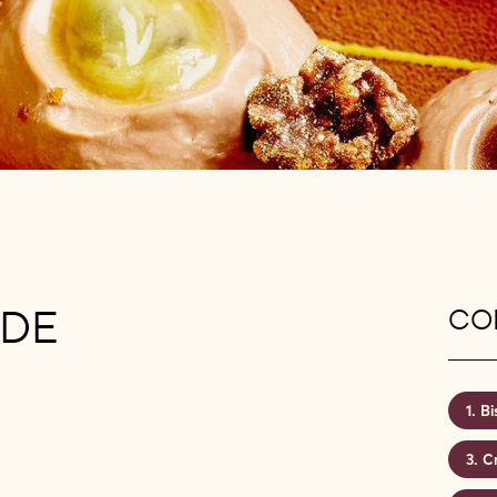
 DE
CON
Bi
C