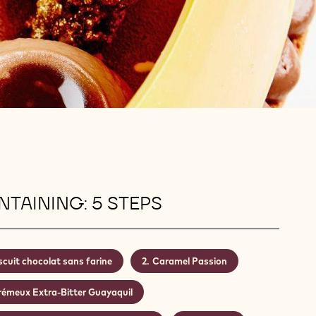
TAINING: 5 STEPS
scuit chocolat sans farine
Caramel Passion
rémeux Extra-Bitter Guayaquil