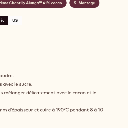
rème Chantilly Alunga™ 41% cacao
Montage
ic
US
UIT
COLAT
oudre.
S
s avec le sucre.
NE
uis mélanger délicatement avec le cacao et la
 3mm d’épaisseur et cuire à 190°C pendant 8 à 10