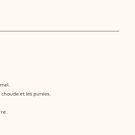
AMEL
SION
amel.
 chaude et les purées.
re.