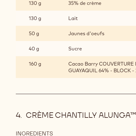
EXTRA-
130 g
35% de crème
BITTER
GUAYAQUIL
130 g
Lait
50 g
Jaunes d'oeufs
40 g
Sucre
160 g
Cacao Barry COUVERTURE 
GUAYAQUIL 64% - BLOCK - 
CRÈME CHANTILLY ALUNGA™
INGREDIENTS
: