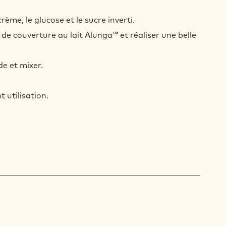
ME
NTILLY
crème, le glucose et le sucre inverti.
NGA™
 de couverture au lait Alunga™ et réaliser une belle
AO
de et mixer.
 utilisation.