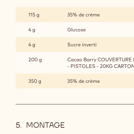
CRÈME
CHANTILLY
115 g
35% de crème
ALUNGA™
41%
4 g
Glucose
CACAO
4 g
Sucre inverti
200 g
Cacao Barry COUVERTURE 
- PISTOLES - 20KG CARTO
350 g
35% de crème
MONTAGE