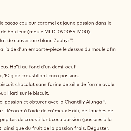
TAGE
de cacao couleur caramel et jaune passion dans le
m de hauteur (moule MLD-090055-M00).
lat de couverture blanc Zéphyr™.
 à l’aide d’un emporte-pièce le dessus du moule afin
eux Haïti au fond d’un demi-oeuf.
, 10 g de croustillant coco passion.
iscuit chocolat sans farine détaillé de forme ovale.
x Haïti sur le biscuit.
l passion et obturer avec la Chantilly Alunga™.
n
: Décorer à l’aide de crémeux Haïti, de touches de
pépites de croustillant coco passion (passées à la
), ainsi que du fruit de la passion frais. Déguster.