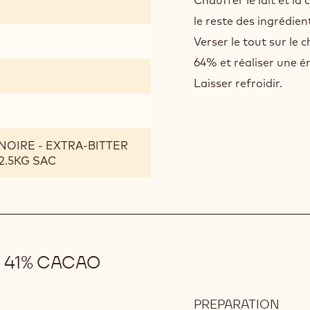
EXT
Chauffer le lait et l
BITT
le reste des ingrédien
GUA
Verser le tout sur le
64% et réaliser une é
Laisser refroidir.
NOIRE - EXTRA-BITTER
2.5KG SAC
 41% CACAO
PREPARATION
: