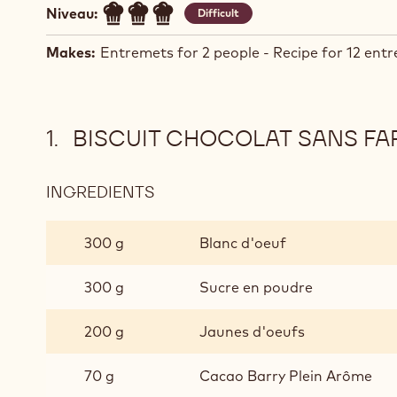
Niveau:
Difficult
Makes:
Entremets for 2 people - Recipe for 12 ent
BISCUIT CHOCOLAT SANS FA
INGREDIENTS
:
BISCUIT
CHOCOLAT
300 g
Blanc d'oeuf
SANS
FARINE
300 g
Sucre en poudre
200 g
Jaunes d'oeufs
70 g
Cacao Barry Plein Arôme