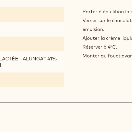
CRÈ
CHA
Porter à ébullition la 
ALU
Verser sur le chocolat
41%
émulsion.
CAC
Ajouter la crème liqui
Réserver à 4°C.
Monter au fouet avant
LACTÉE - ALUNGA™ 41%
N