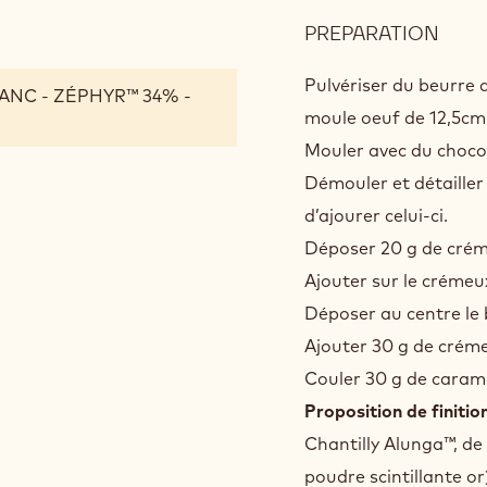
PREPARATION
:
MON
Pulvériser du beurre 
ANC - ZÉPHYR™ 34% -
moule oeuf de 12,5c
Mouler avec du choco
Démouler et détailler
d’ajourer celui-ci.
Déposer 20 g de crém
Ajouter sur le crémeux
Déposer au centre le b
Ajouter 30 g de crémeu
Couler 30 g de carame
Proposition de finitio
Chantilly Alunga™, de 
poudre scintillante or