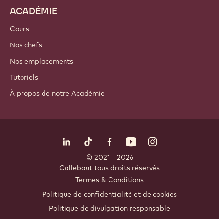
ACADÉMIE
Cours
Nos chefs
Nos emplacements
Tutoriels
À propos de notre Académie
Suivez-nous
LinkedIn
TikTok
Opens in a new window.
Opens in a new window.
Facebook
YouTube
Opens in a new window
Instagram
Opens in a new w
Opens in
© 2021 - 2026
Callebaut
.
tous droits réservés
Footer
Termes & Conditions
-
Politique de confidentialité et de cookies
meta
Politique de divulgation responsable
navigation