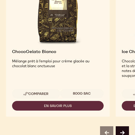
ChocoGelato Bianco
Ice C
Mélange prêt à l’emploi pour crème glacée au
Chocola
chocolat blanc onctueuse
et la st
notes d
soupçon
Tailles disponibles
800G SAC
COMPARER
-
CHOCOGELATO
BIANCO
EN SAVOIR PLUS
-
CHOCOGELATO
BIANCO