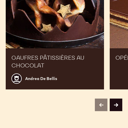
GAUFRES PÂTISSIÈRES AU
OPÉ
CHOCOLAT
Andrea
Andrea De Bellis
De
Bellis
previous
next