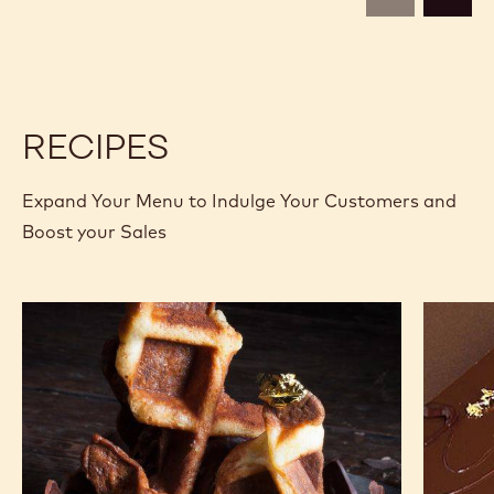
previous
next
RECIPES
Expand Your Menu to Indulge Your Customers and
Boost your Sales
Gaufres
Opéra
pâtissières
au
chocolat